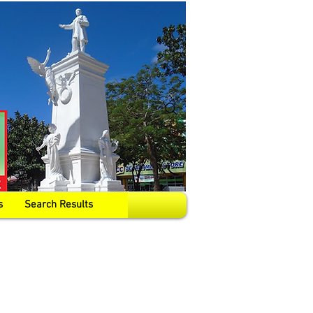
s
Search Results