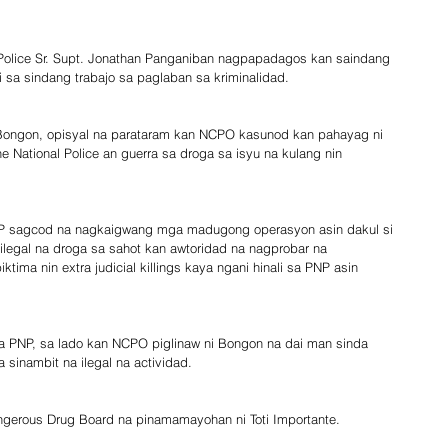
r Police Sr. Supt. Jonathan Panganiban nagpapadagos kan saindang 
 sa sindang trabajo sa paglaban sa kriminalidad.
Bongon, opisyal na parataram kan NCPO kasunod kan pahayag ni 
ine National Police an guerra sa droga sa isyu na kulang nin 
NP sagcod na nagkaigwang mga madugong operasyon asin dakul si 
egal na droga sa sahot kan awtoridad na nagprobar na 
tima nin extra judicial killings kaya ngani hinali sa PNP asin 
 sa PNP, sa lado kan NCPO piglinaw ni Bongon na dai man sinda 
sinambit na ilegal na actividad.
ngerous Drug Board na pinamamayohan ni Toti Importante.