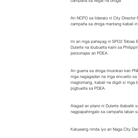
campaña sa ilegal na droga.
An NCPO sa liderato ni City Directo
campaña sa droga mantang kabali ini
Ini an mga pahayag ni SPO2 Tobias 
Duterte na ibubuelta kaini sa Philipp
personajes an PDEA.
An guerra sa droga tinutokan kan P
mga nagagadan na mga envuelto sa il
magtomang, kabali na digdi si mga bik
pigbuelta sa PDEA.
Alagad an plano ni Duterte ibabalik
nagpapahingalo sa campaña laban sa 
Katuwang ninda iyo an Naga City Da