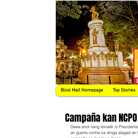
Bicol Mail Homepage
Top Stories
Campaña kan NCPO 
Dawa enot nang ibinalik ni President
an guerra contra sa droga alagad an