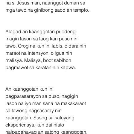
na si Jesus man, naanggot duman sa 
mga tawo na ginibong saod an templo.
Alagad an kaanggotan puedeng 
magin lason sa laog kan puso nin 
tawo. Orog na kun ini labis, o dara nin 
maraot na intensyon, o igua nin 
malisya. Malisya, boot sabihon 
pagmawot sa karatan nin kapwa.
An kaanggotan kun ini 
pagparasarayon sa puso, nagigin 
lason na iyo man sana na makakaraot 
sa tawong nagsasaray nin 
kaanggotan. Susog sa satuyang 
eksperiensya, kun dai niato 
naipapahayag an satong kaanggotan, 