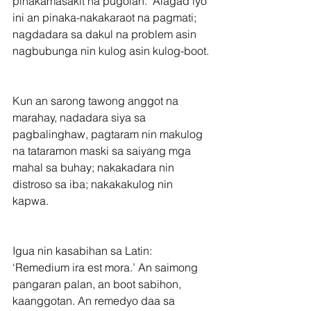
pinakamasakit na pugolan.  Alagad iyo 
ini an pinaka-nakakaraot na pagmati; 
nagdadara sa dakul na problem asin 
nagbubunga nin kulog asin kulog-boot.
Kun an sarong tawong anggot na 
marahay, nadadara siya sa 
pagbalinghaw, pagtaram nin makulog 
na tataramon maski sa saiyang mga 
mahal sa buhay; nakakadara nin 
distroso sa iba; nakakakulog nin 
kapwa.
Igua nin kasabihan sa Latin: 
‘Remedium ira est mora.’ An saimong 
pangaran palan, an boot sabihon, 
kaanggotan. An remedyo daa sa 