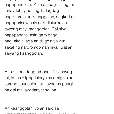
napapano kita.  Asin an pagmating ini 
luhay-luhay na nagdadagdag -
nagrararom an kaanggotan, sagkod na 
napupurisaw asin nadidisturbo an 
tawong may kaanggotan. Dai siya 
napapanoltol asin garo baga 
nagkakalakaga an dugo niya kun 
sakaling naroromdoman niya liwat an 
saiyang kaanggotan.
Ano an puedeng gibohon? Ipahayag 
ini, ihiras o ipag-istorya sa amigo o sa 
sarong counselor; ipahayag sa paagi 
na dai makakadanyar sa iba.
An kaanggotan iyo an saro sa 