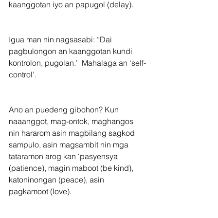
kaanggotan iyo an papugol (delay).
Igua man nin nagsasabi: “Dai 
pagbulongon an kaanggotan kundi 
kontrolon, pugolan.’  Mahalaga an ‘self-
control’.
Ano an puedeng gibohon? Kun 
naaanggot, mag-ontok, maghangos 
nin hararom asin magbilang sagkod 
sampulo, asin magsambit nin mga 
tataramon arog kan ‘pasyensya 
(patience), magin maboot (be kind), 
katoninongan (peace), asin 
pagkamoot (love).