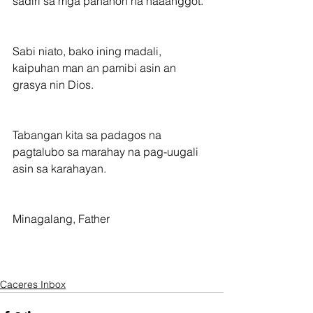
sadiri sa mga panahon na naaanggot.
Sabi niato, bako ining madali, 
kaipuhan man an pamibi asin an 
grasya nin Dios.
Tabangan kita sa padagos na 
pagtalubo sa marahay na pag-uugali 
asin sa karahayan.
Minagalang, Father
Caceres Inbox