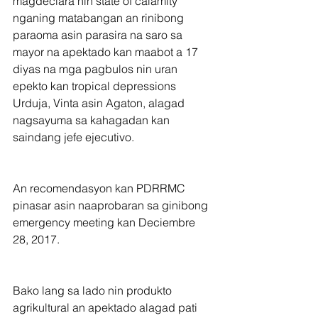
magdeclara nin state of calamity 
nganing matabangan an rinibong 
paraoma asin parasira na saro sa 
mayor na apektado kan maabot a 17 
diyas na mga pagbulos nin uran 
epekto kan tropical depressions 
Urduja, Vinta asin Agaton, alagad 
nagsayuma sa kahagadan kan 
saindang jefe ejecutivo.
An recomendasyon kan PDRRMC  
pinasar asin naaprobaran sa ginibong 
emergency meeting kan Deciembre 
28, 2017.
Bako lang sa lado nin produkto 
agrikultural an apektado alagad pati 