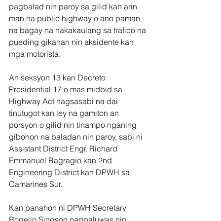
pagbalad nin paroy sa gilid kan arin 
man na public highway o ano paman 
na bagay na nakakaulang sa trafico na 
pueding gikanan nin aksidente kan 
mga motorista.
An seksyon 13 kan Decreto 
Presidential 17 o mas midbid sa 
Highway Act nagsasabi na dai 
tinutugot kan ley na gamiton an 
porsyon o gilid nin tinampo nganing 
gibohon na baladan nin paroy, sabi ni 
Assistant District Engr. Richard 
Emmanuel Ragragio kan 2nd 
Engineering District kan DPWH sa 
Camarines Sur.
Kan panahon ni DPWH Secretary 
Rogelio Singson nagpaluwas nin 