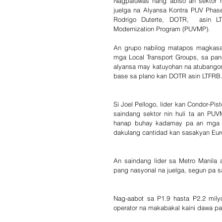
Nagpaluwas nang abiso an sektor ni
juelga na Alyansa Kontra PUV Phase
Rodrigo Duterte, DOTR,  asin LT
Modernization Program (PUVMP). 
An grupo nabilog matapos magkasara
mga Local Transport Groups, sa p
alyansa may katuyohan na atubangon 
base sa plano kan DOTR asin LTFRB
Si Joel Pellogo, lider kan Condor-Pi
saindang sektor nin huli ta an P
hanap buhay kadamay pa an mga ch
dakulang cantidad kan sasakyan Euro
An saindang lider sa Metro Manila 
pang nasyonal na juelga, segun pa s
Nag-aabot sa P1.9 hasta P2.2 mily
operator na makabakal kaini dawa pa 