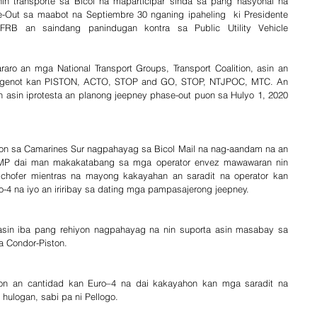
n transporte sa Bicol na maparticipar sinda sa pang nasyonal na 
-Out sa maabot na Septiembre 30 nganing ipaheling  ki Presidente 
FRB an saindang panindugan kontra sa Public Utility Vehicle 
ro an mga National Transport Groups, Transport Coalition, asin an 
angenot kan PISTON, ACTO, STOP and GO, STOP, NTJPOC, MTC. An 
asin iprotesta an planong jeepney phase-out puon sa Hulyo 1, 2020 
.
ston sa Camarines Sur nagpahayag sa Bicol Mail na nag-aandam na an 
UVMP dai man makakatabang sa mga operator envez mawawaran nin 
ofer mientras na mayong kakayahan an saradit na operator kan 
-4 na iyo an iriribay sa dating mga pampasajerong jeepney.
asin iba pang rehiyon nagpahayag na nin suporta asin masabay sa 
a Condor-Piston.
on an cantidad kan Euro–4 na dai kakayahon kan mga saradit na 
hulogan, sabi pa ni Pellogo.