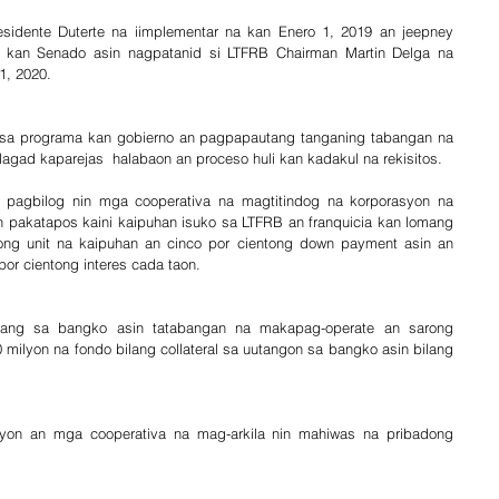
sidente Duterte na iimplementar na kan Enero 1, 2019 an jeepney 
 kan Senado asin nagpatanid si LTFRB Chairman Martin Delga na 
1, 2020.
a sa programa kan gobierno an pagpapautang tanganing tabangan na 
agad kaparejas  halabaon an proceso huli kan kadakul na rekisitos.
pagbilog nin mga cooperativa na magtitindog na korporasyon na 
 pakatapos kaini kaipuhan isuko sa LTFRB an franquicia kan lomang 
ong unit na kaipuhan an cinco por cientong down payment asin an 
or cientong interes cada taon.
ang sa bangko asin tatabangan na makapag-operate an sarong 
milyon na fondo bilang collateral sa uutangon sa bangko asin bilang 
yon an mga cooperativa na mag-arkila nin mahiwas na pribadong 