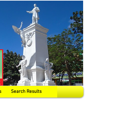
s
Search Results