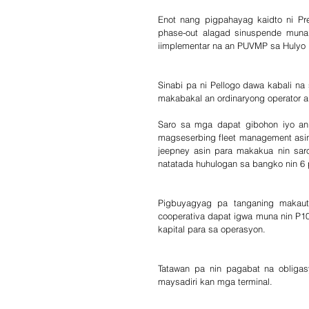
Enot nang pigpahayag kaidto ni Pre
phase-out alagad sinuspende muna
iimplementar na an PUVMP sa Hulyo 
Sinabi pa ni Pellogo dawa kabali n
makabakal an ordinaryong operator al
Saro sa mga dapat gibohon iyo an 
magseserbing fleet management asin
jeepney asin para makakua nin sar
natatada huhulogan sa bangko nin 6 p
Pigbuyagyag pa tanganing makaut
cooperativa dapat igwa muna nin P10 
kapital para sa operasyon.
Tatawan pa nin pagabat na obligas
maysadiri kan mga terminal.