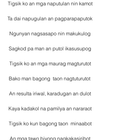
Tigsik ko an mga naputulan nin kamot
Ta dai napugulan an pagparapaputok
Ngunyan nagsasapo nin makukulog
Sagkod pa man an putol ikasusupog
Tigsik ko an mga maurag magturutot
Bako man bagong  taon nagtuturutot 
An resulta iriwal, karadugan an dulot
Kaya kadakol na pamilya an nararaot
Tigsik ko kun bagong taon  minaabot
An mga tawo biyong nagkakasiribot