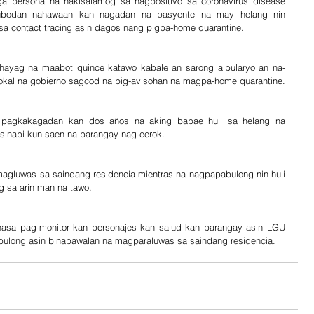
ga persona na nakisalamog sa nagpositivo sa coronavirus disease 
ubodan nahawaan kan nagadan na pasyente na may helang nin 
a contact tracing asin dagos nang pigpa-home quarantine.
hayag na maabot quince katawo kabale an sarong albularyo an na-
lokal na gobierno sagcod na pig-avisohan na magpa-home quarantine.
agkakagadan kan dos años na aking babae huli sa helang na 
inabi kun saen na barangay nag-eerok.
agluwas sa saindang residencia mientras na nagpapabulong nin huli 
 sa arin man na tawo.
bulong asin binabawalan na magparaluwas sa saindang residencia.