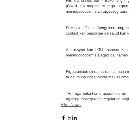
Pili, Camarines Sur – Bako lang m
(Covid 19) maging si mga pigtut
meningococcemia an pigsusog para s
Si Alcalde Tomas Bongalonta nagpa
contact kan personaje de salud kan 
An aksyon kan LGU kasunod kan p
meningococcemia alagad dai naman s
Pigpatanidan sinda na dai na muna m
ta dai muna dapat sinda makisalamog
 An mga naka-home quarantine an nasa pag-monitor kan personajes kan salud kan barangay asin LGU 
nganing maseguro an regular na pag
Bikol News