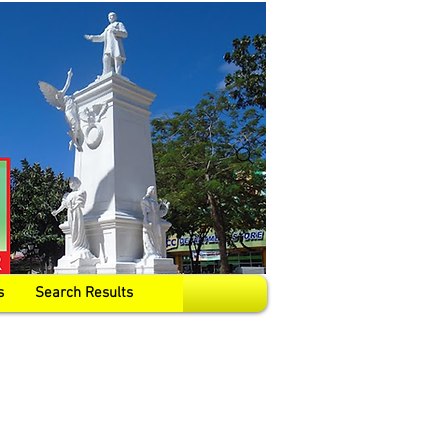
s
Search Results