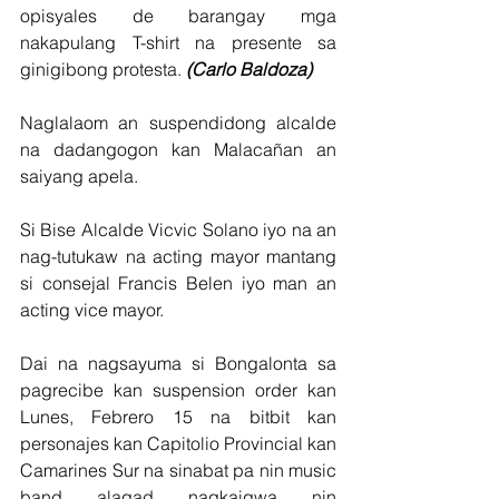
opisyales de barangay mga 
nakapulang T-shirt na presente sa 
ginigibong protesta. 
(Carlo Baldoza)  
Naglalaom an suspendidong alcalde 
na dadangogon kan Malacañan an 
saiyang apela.
Si Bise Alcalde Vicvic Solano iyo na an 
nag-tutukaw na acting mayor mantang 
si consejal Francis Belen iyo man an 
acting vice mayor.
Dai na nagsayuma si Bongalonta sa 
pagrecibe kan suspension order kan 
Lunes, Febrero 15 na bitbit kan 
personajes kan Capitolio Provincial kan 
Camarines Sur na sinabat pa nin music 
band alagad nagkaigwa nin 