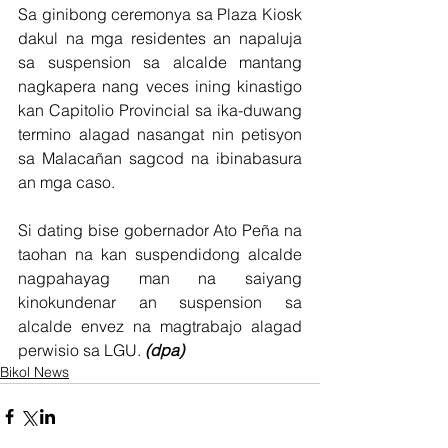
Sa ginibong ceremonya sa Plaza Kiosk 
dakul na mga residentes an napaluja 
sa suspension sa alcalde mantang 
nagkapera nang veces ining kinastigo 
kan Capitolio Provincial sa ika-duwang 
termino alagad nasangat nin petisyon 
sa Malacañan sagcod na ibinabasura 
an mga caso.
Si dating bise gobernador Ato Peña na 
taohan na kan suspendidong alcalde 
nagpahayag man na saiyang 
kinokundenar an suspension sa 
alcalde envez na magtrabajo alagad 
perwisio sa LGU. 
(dpa)                         
Bikol News