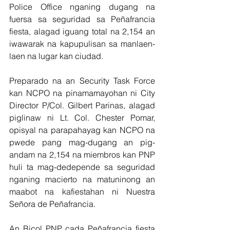
Police Office nganing dugang na 
fuersa sa seguridad sa Peñafrancia 
fiesta, alagad iguang total na 2,154 an 
iwawarak na kapupulisan sa manlaen-
laen na lugar kan ciudad.
Preparado na an Security Task Force 
kan NCPO na pinamamayohan ni City 
Director P/Col. Gilbert Parinas, alagad 
piglinaw ni Lt. Col. Chester Pomar, 
opisyal na parapahayag kan NCPO na 
pwede pang mag-dugang an pig-
andam na 2,154 na miembros kan PNP 
huli ta mag-dedepende sa seguridad 
nganing macierto na matuninong an 
maabot na kafiestahan ni Nuestra 
Señora de Peñafrancia.
An Bicol PNP cada Peñafrancia fiesta 