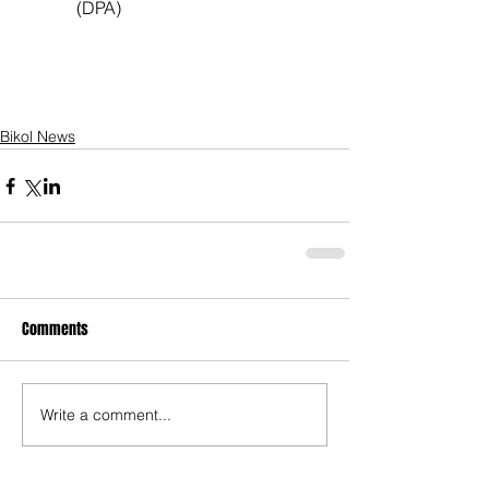
             (DPA)                           
Bikol News
Comments
Write a comment...