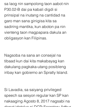
sa laog nin sampolong taon aabot nin 
P30.02-B dai pa kabali digdi si 
prinsipal na inutang na cantidad na 
garo man sana ginigisa kita sa 
sadiring mantika, kun aboton pa nin 
vienteng taon magpapara dakula an 
obligasyon kan Filipinas.
Nagsoba na sana an consejal na 
tibaad kun dai kita makabayag kan 
dakulang pagkaka-utang posibleng 
iribay kan gobierno an Spratly Island.
Si Lavadia, sa saiyang privileged 
speech sa sesyon regular kan SP kan 
nakaaging Agosto 8, 2017 nagsabi na 
dapat idetalye ni DOTr Secretary Arthur 