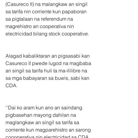
(Casureco II) na malangkaw an singil 
sa tarifa nin corriente kun papaboran 
sa pigtalaan na referendum na 
magrehistro an cooperativa nin 
electricidad bilang stock cooperative.
Alagad kabaliktaran an pigsasabi kan 
Casureco II pwede lugod na magbaba 
an singil sa tarifa huli ta ma-ililibre na 
sa mga babayaran sa buwis, sabi kan 
CDA.
‘’Dai ko aram kun ano an saindang 
pigbasehan mayong dahilan na 
maglangkaw an singil sa tarifa sa 
corriente kun magparehistro an sarong 
coooperativa nin electricidad sa CDA 