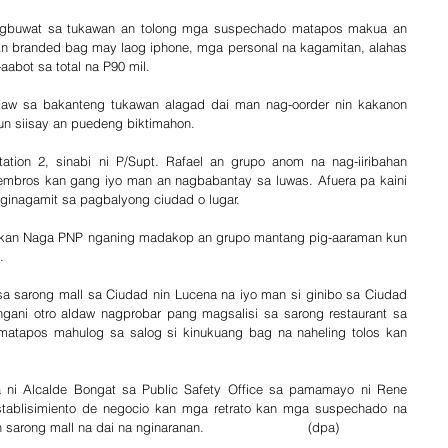
 branded bag may laog iphone, mga personal na kagamitan, alahas 
aabot sa total na P90 mil.
kaw sa bakanteng tukawan alagad dai man nag-oorder nin kakanon 
n siisay an puedeng biktimahon.
ation 2, sinabi ni P/Supt. Rafael an grupo anom na nag-iiribahan 
mbros kan gang iyo man an nagbabantay sa luwas. Afuera pa kaini 
 ginagamit sa pagbalyong ciudad o lugar.
kan Naga PNP nganing madakop an grupo mantang pig-aaraman kun 
.
a sarong mall sa Ciudad nin Lucena na iyo man si ginibo sa Ciudad 
ani otro aldaw nagprobar pang magsalisi sa sarong restaurant sa 
atapos mahulog sa salog si kinukuang bag na naheling tolos kan 
a ni Alcalde Bongat sa Public Safety Office sa pamamayo ni Rene 
ablisimiento de negocio kan mga retrato kan mga suspechado na 
ong mall na dai na nginaranan.                          (dpa)    