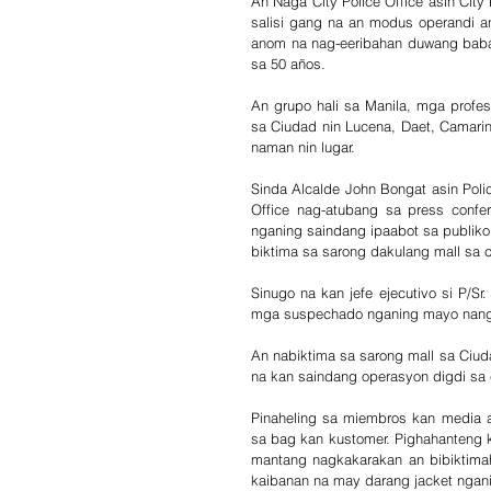
An Naga City Police Office asin City
salisi gang na an modus operandi a
anom na nag-eeribahan duwang babae 
sa 50 años.
An grupo hali sa Manila, mga profes
sa Ciudad nin Lucena, Daet, Camari
naman nin lugar.
Sinda Alcalde John Bongat asin Police
Office nag-atubang sa press conf
nganing saindang ipaabot sa publiko
biktima sa sarong dakulang mall sa 
Sinugo na kan jefe ejecutivo si P/S
mga suspechado nganing mayo nang 
An nabiktima sa sarong mall sa Ciud
na kan saindang operasyon digdi sa 
Pinaheling sa miembros kan media a
sa bag kan kustomer. Pighahanteng 
mantang nagkakarakan an bibiktimah
kaibanan na may darang jacket ngan