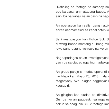
 Naheling sa footage na sarabay nagbuwat sa tukawan an tolong mga suspechado matapos makua an 
bag kaibanan an matabang babae. An
asin iba pa kabali na an cash na nag-
An operasyon kan salisi gang natu
envez nagmamasid sa kapaliboton ku
Sa investigasyon kan Police Sub St
duwang babae mantang si ibang mie
igwa pang darang vehiculo na iyo an
Nagpapadagos pa an investigasyon 
yaon pa sa ciudad nganing madakop
An grupo parejo si modus operandi s
nin Naga kan Mayo 25, 2018 mala ng
Magsaysay Ave. alagad nagpalyar m
kagsadiri.
An ginigibo kan ciudad sa direktiv
Gumba iyo an pagpaskil sa mga est
nakua sa paagi nin CCTV footage kan sar