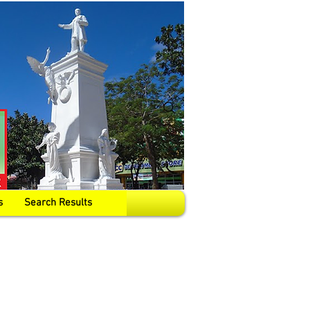
s
Search Results