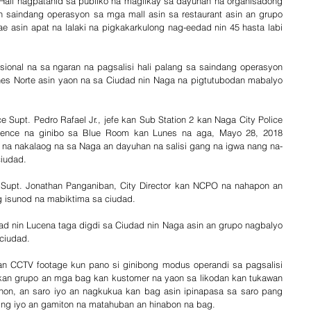
 Hall nagpatanid sa publiko na maglikay sa dayuhan na organisadong 
n saindang operasyon sa mga mall asin sa restaurant asin an grupo 
asin apat na lalaki na pigkakarkulong nag-eedad nin 45 hasta labi 
sional na sa ngaran na pagsalisi hali palang sa saindang operasyon 
nes Norte asin yaon na sa Ciudad nin Naga na pigtutubodan mabalyo 
 Supt. Pedro Rafael Jr., jefe kan Sub Station 2 kan Naga City Police 
erence na ginibo sa Blue Room kan Lunes na aga, Mayo 28, 2018 
 na nakalaog na sa Naga an dayuhan na salisi gang na igwa nang na-
ciudad.
r. Supt. Jonathan Panganiban, City Director kan NCPO na nahapon an 
isunod na mabiktima sa ciudad.
ad nin Lucena taga digdi sa Ciudad nin Naga asin an grupo nagbalyo 
ciudad.
n CCTV footage kun pano si ginibong modus operandi sa pagsalisi 
kan grupo an mga bag kan kustomer na yaon sa likodan kan tukawan 
on, an saro iyo an nagkukua kan bag asin ipinapasa sa saro pang 
ing iyo an gamiton na matahuban an hinabon na bag. 