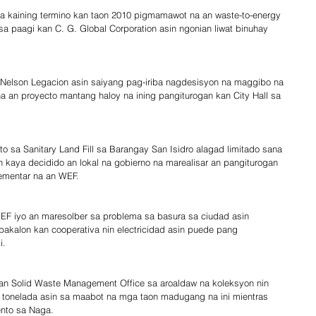
na kaining termino kan taon 2010 pigmamawot na an waste-to-energy 
 sa paagi kan C. G. Global Corporation asin ngonian liwat binuhay 
Nelson Legacion asin saiyang pag-iriba nagdesisyon na maggibo na 
 an proyecto mantang haloy na ining pangiturogan kan City Hall sa 
 sa Sanitary Land Fill sa Barangay San Isidro alagad limitado sana 
 kaya decidido an lokal na gobierno na marealisar an pangiturogan 
lementar na an WEF.
WEF iyo an maresolber sa problema sa basura sa ciudad asin 
bakalon kan cooperativa nin electricidad asin puede pang 
i.
 kan Solid Waste Management Office sa aroaldaw na koleksyon nin 
ta tonelada asin sa maabot na mga taon madugang na ini mientras 
nto sa Naga.