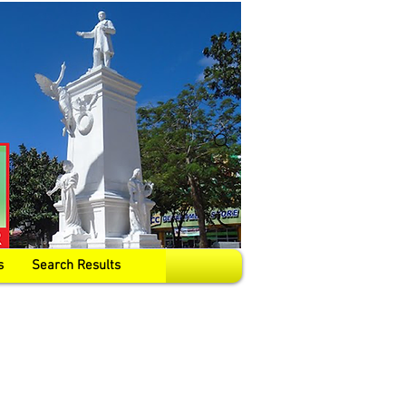
s
Search Results