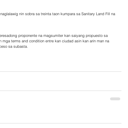
aglalawig nin sobra sa treinta taon kumpara sa Sanitary Land Fill na 
nteresadong proponente na magsumiter kan saiyang propuesto sa 
mga terms and condition entre kan ciudad asin kan arin man na 
basta.                                                                      