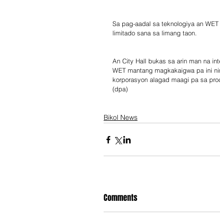
Sa pag-aadal sa teknologiya an WET n
limitado sana sa limang taon.
An City Hall bukas sa arin man na i
WET mantang magkakaigwa pa ini nin 
korporasyon alagad maagi pa sa proceso sa su
(dpa)
Bikol News
Comments