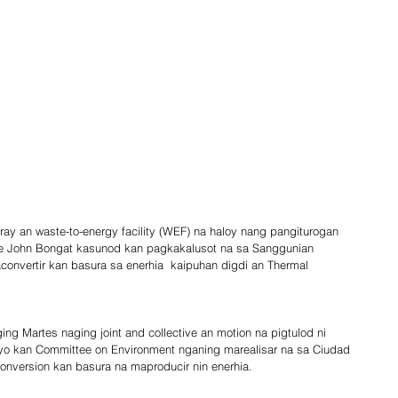
ray an waste-to-energy facility (WEF) na haloy nang pangiturogan 
de John Bongat kasunod kan pagkakalusot na sa Sanggunian 
onvertir kan basura sa enerhia  kaipuhan digdi an Thermal 
ng Martes naging joint and collective an motion na pigtulod ni 
ayo kan Committee on Environment nganing marealisar na sa Ciudad 
onversion kan basura na maproducir nin enerhia.