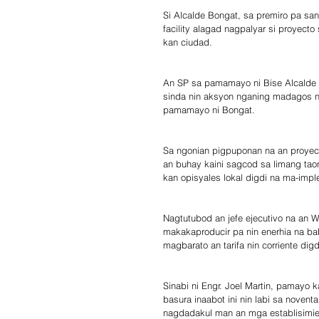
Si Alcalde Bongat, sa premiro pa sa
facility alagad nagpalyar si proyecto
kan ciudad.
An SP sa pamamayo ni Bise Alcalde 
sinda nin aksyon nganing madagos na
pamamayo ni Bongat.
Sa ngonian pigpuponan na an proyecto
an buhay kaini sagcod sa limang taon
kan opisyales lokal digdi na ma-imp
Nagtutubod an jefe ejecutivo na an 
makakaproducir pa nin enerhia na ba
magbarato an tarifa nin corriente digd
Sinabi ni Engr. Joel Martin, pamayo
basura inaabot ini nin labi sa noven
nagdadakul man an mga establisimie