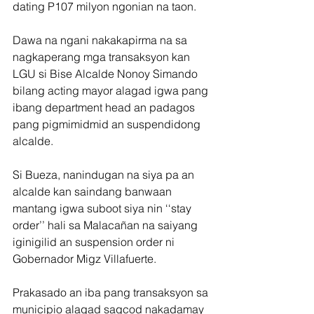
dating P107 milyon ngonian na taon.
Dawa na ngani nakakapirma na sa 
nagkaperang mga transaksyon kan 
LGU si Bise Alcalde Nonoy Simando 
bilang acting mayor alagad igwa pang 
ibang department head an padagos 
pang pigmimidmid an suspendidong 
alcalde.
Si Bueza, nanindugan na siya pa an 
alcalde kan saindang banwaan 
mantang igwa suboot siya nin ‘‘stay 
order’’ hali sa Malacañan na saiyang 
iginigilid an suspension order ni 
Gobernador Migz Villafuerte.
Prakasado an iba pang transaksyon sa 
municipio alagad sagcod nakadamay 