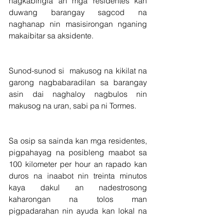
nagkabirigla an mga residentes kan 
duwang barangay sagcod na 
naghanap nin masisirongan nganing 
makaibitar sa aksidente.
Sunod-sunod si  makusog na kikilat na 
garong nagbabaradilan sa barangay 
asin dai naghaloy nagbulos nin 
makusog na uran, sabi pa ni Tormes.
Sa osip sa sainda kan mga residentes, 
pigpahayag na posibleng maabot sa 
100 kilometer per hour an rapado kan 
duros na inaabot nin treinta minutos 
kaya dakul an nadestrosong 
kaharongan na tolos man 
pigpadarahan nin ayuda kan lokal na 