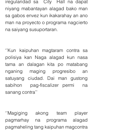
iregularidad sa  City  Hall na dapat 
niyang mabantayan alagad bako man 
sa gabos envez kun ikakarahay an ano 
man na proyecto o programa nagcierto 
na saiyang susuportaran.
‘’Kun kaipuhan magtaram contra sa 
polisiya kan Naga alagad kun nasa 
tama an dalagan kita po matabang 
nganing maging progresibo an 
satuyang ciudad. Dai man gustong 
sabihon  pag-fiscalizer permi  na 
sanang contra’’
‘’Magiging akong team player 
pagmarhay na programa alagad 
pagmaheling tang kaipuhan magcontra 