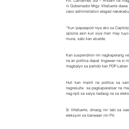
Pili, Camarines Sur – Andam na mags
ni Gobernador Migz Villafuerte dawa 
caso administrativo alagad nakakabue
‘’Kun ipapaapod niya ako sa Capitol
opisina asin kun siya man may tuyo 
muna, sabi kan alcalde.
Kan suspendiron nin nagkaperang vece
na an politica dapat lingawan na si 
magbalyo sa partido kan PDP-Laban ni
Huli kan mainit na politica sa s
nagresulta  sa pagkaparalisar na m
nag-iipit sa saiya nadaog na sa elek
Si Villafuerte, dinaog nin labi sa s
eleksyon sa banwaan nin Pili.