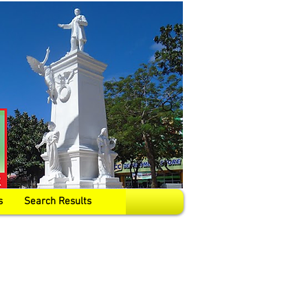
s
Search Results