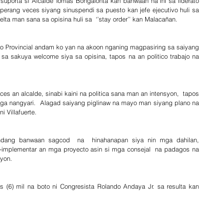
uporta si Alcalde Tomas Bongalonta kan banwaan na ini sa liderato 
perang veces siyang sinuspendi sa puesto kan jefe ejecutivo huli sa 
lta man sana sa opisina huli sa  ‘’stay order’’ kan Malacañan.
yo Provincial andam ko yan na akoon nganing magpasiring sa saiyang 
sa sakuya welcome siya sa opisina, tapos na an politico trabajo na 
s an alcalde, sinabi kaini na politica sana man an intensyon,  tapos 
mga nangyari.  Alagad saiyang piglinaw na mayo man siyang plano na 
 Villafuerte.
aindang banwaan sagcod  na  hinahanapan siya nin mga dahilan, 
a-implementar an mga proyecto asin si mga consejal  na padagos na 
syon.
aes (6) mil na boto ni Congresista Rolando Andaya Jr. sa resulta kan 