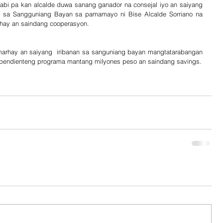
nabi pa kan alcalde duwa sanang ganador na consejal iyo an saiyang 
o sa Sangguniang Bayan sa pamamayo ni Bise Alcalde Sorriano na  
rhay an saindang cooperasyon.
 marhay an saiyang  iribanan sa sanguniang bayan mangtatarabangan 
sinda nganing ma-implementar si na-pendienteng prog