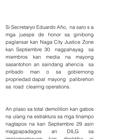
Si Secretaryo Eduardo Año,  na saro s a 
mga juespe de honor sa ginibong 
paglansar kan Naga City Justice Zone  
kan Septiembre 30  nagpahayag  sa 
miembros kan media na mayong 
sasantohon an saindang ahencia  sa 
pribado man o sa gobiernong 
propriedad dapat  mayong   palibrehon 
sa  road  clearing operations.
An plaso sa total demolition kan gabos 
na ulang na estraktura sa mga tinampo 
nagtapos na kan Septiembre 29 asin 
magpapadagos an DILG sa 
implementasyon kan direktiba ni 