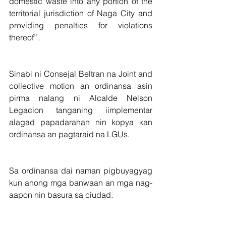
domestic waste into any portion of the 
territorial jurisdiction of Naga City and 
providing penalties for violations 
thereof’’.
Sinabi ni Consejal Beltran na Joint and 
collective motion an ordinansa asin  
pirma nalang ni Alcalde Nelson 
Legacion tanganing iimplementar 
alagad papadarahan nin kopya kan 
ordinansa an pagtaraid na LGUs.
Sa ordinansa dai naman pigbuyagyag 
kun anong mga banwaan an mga nag-
aapon nin basura sa ciudad.