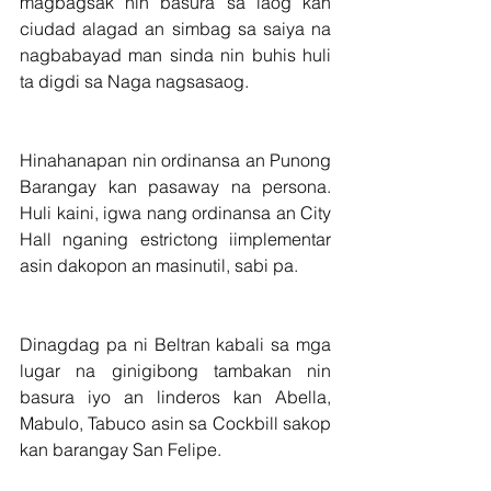
magbagsak nin basura sa laog kan 
ciudad alagad an simbag sa saiya na 
nagbabayad man sinda nin buhis huli 
ta digdi sa Naga nagsasaog.
Hinahanapan nin ordinansa an Punong 
Barangay kan pasaway na persona. 
Huli kaini, igwa nang ordinansa an City 
Hall nganing estrictong iimplementar 
asin dakopon an masinutil, sabi pa.
Dinagdag pa ni Beltran kabali sa mga 
lugar na ginigibong tambakan nin 
basura iyo an linderos kan Abella, 
Mabulo, Tabuco asin sa Cockbill sakop 
kan barangay San Felipe.