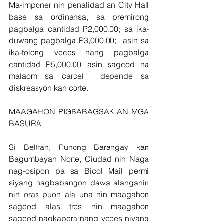
Ma-imponer nin penalidad an City Hall 
base sa ordinansa, sa premirong 
pagbalga cantidad P2,000.00; sa ika-
duwang pagbalga P3,000.00;  asin sa 
ika-tolong veces nang pagbalga 
cantidad P5,000.00 asin sagcod na 
malaom sa carcel  depende sa 
diskreasyon kan corte.
MAAGAHON PIGBABAGSAK AN MGA 
BASURA
Si Beltran, Punong Barangay kan 
Bagumbayan Norte, Ciudad nin Naga 
nag-osipon pa sa Bicol Mail permi 
siyang nagbabangon dawa alanganin 
nin oras puon ala una nin maagahon 
sagcod alas tres nin maagahon 
sagcod nagkapera nang veces niyang 