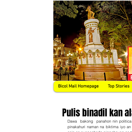
Bicol Mail Homepage
Top Stories
Pulis binadil kan al
Dawa  bakong  panahon nin politica
pinakahuri naman na biktima iyo an