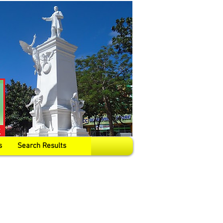
s
Search Results