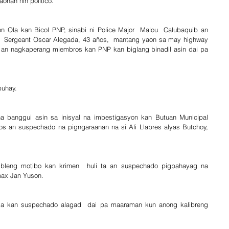
ohan nin politico.
 Ola kan Bicol PNP, sinabi ni Police Major  Malou  Calubaquib an 
er  Sergeant Oscar Alegada, 43 años,  mantang yaon sa may highway 
an nagkaperang miembros kan PNP kan biglang binadil asin dai pa 
buhay.
a banggui asin sa inisyal na imbestigasyon kan Butuan Municipal 
gos an suspechado na pigngaraanan na si Ali Llabres alyas Butchoy, 
ibleng motibo kan krimen  huli ta an suspechado pigpahayag na 
max Jan Yuson.
ima kan suspechado alagad  dai pa maaraman kun anong kalibreng 