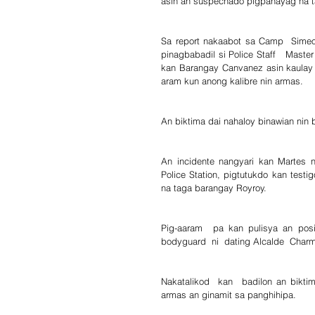
asin an suspechado pigpahayag na ta
Sa report nakaabot sa Camp  Simeon
pinagbabadil si Police Staff   Mast
kan Barangay Canvanez asin kaulay 
aram kun anong kalibre nin armas.
An biktima dai nahaloy binawian nin 
An incidente nangyari kan Martes n
Police Station, pigtutukdo kan testi
na taga barangay Royroy.
Pig-aaram  pa kan pulisya an pos
bodyguard  ni  dating Alcalde  Char
Nakatalikod  kan  badilon an bikt
armas an ginamit sa panghihipa.