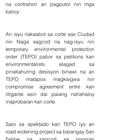
na contrahon an pagputol nin mga 
kahoy.
An isyu nakaabot sa corte sas Ciudad 
nin Naga sagcod na nag-isyu nin 
temporary environmental protection 
order (TEPO) pabor sa petitions kan 
environmentalists alagad sa 
pinakahuring desisyon binawi na an 
TEPO matapos magkaigwa nin 
compromise agreement entre kan 
litigante asin dai palang nahahaloy 
inaprobaran kan corte.
Saro sa apektado kan TEPO iyo an 
road widening project sa barangay San 
Felipe na sagcod sa ngonian 