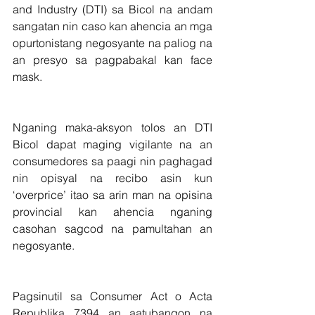
and Industry (DTI) sa Bicol na andam  
sangatan nin caso kan ahencia an mga 
opurtonistang negosyante na paliog na 
an presyo sa pagpabakal kan face 
mask.
Nganing maka-aksyon tolos an DTI 
Bicol dapat maging vigilante na an 
consumedores sa paagi nin paghagad 
nin opisyal na recibo asin kun 
‘overprice’ itao sa arin man na opisina 
provincial kan ahencia nganing 
casohan sagcod na pamultahan an 
negosyante.
Pagsinutil sa Consumer Act o Acta 
Republika 7394 an aatubangon na 