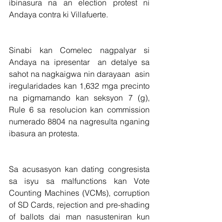
ibinasura na an election protest ni 
Andaya contra ki Villafuerte.
Sinabi kan Comelec nagpalyar si 
Andaya na ipresentar  an detalye sa 
sahot na nagkaigwa nin darayaan  asin  
iregularidades kan 1,632 mga precinto 
na pigmamando kan seksyon 7 (g), 
Rule 6 sa resolucion kan commission 
numerado 8804 na nagresulta nganing 
ibasura an protesta.
Sa acusasyon kan dating congresista 
sa isyu sa malfunctions kan Vote 
Counting Machines (VCMs), corruption 
of SD Cards, rejection and pre-shading 
of ballots dai man nasusteniran kun 