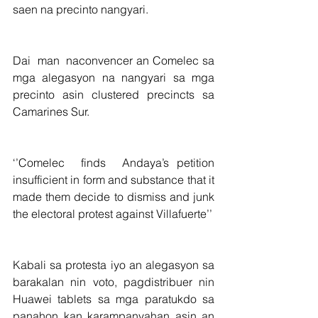
saen na precinto nangyari. 
Dai  man  naconvencer an Comelec sa 
mga alegasyon na nangyari sa mga 
precinto asin clustered precincts sa 
Camarines Sur.
‘’Comelec  finds  Andaya’s petition 
insufficient in form and substance that it 
made them decide to dismiss and junk 
the electoral protest against Villafuerte’’
Kabali sa protesta iyo an alegasyon sa 
barakalan nin voto, pagdistribuer nin 
Huawei tablets sa mga paratukdo sa 
panahon kan karampanyahan asin an 