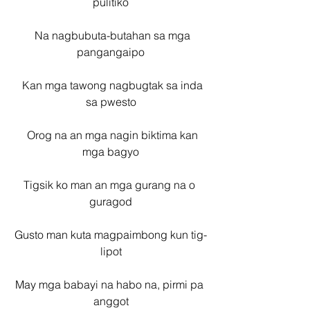
pulitiko
  Na nagbubuta-butahan sa mga 
pangangaipo
  Kan mga tawong nagbugtak sa inda 
sa pwesto
  Orog na an mga nagin biktima kan 
mga bagyo
Tigsik ko man an mga gurang na o 
guragod
Gusto man kuta magpaimbong kun tig-
lipot
May mga babayi na habo na, pirmi pa 
anggot