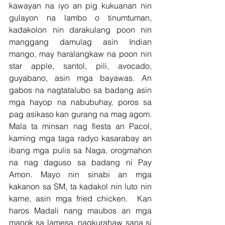
kawayan na iyo an pig kukuanan nin 
gulayon na lambo o tinumtuman, 
kadakolon nin darakulang poon nin 
manggang damulag asin Indian 
mango, may haralangkaw na poon nin 
star apple, santol, pili, avocado, 
guyabano, asin mga bayawas. An 
gabos na nagtatalubo sa badang asin 
mga hayop na nabubuhay, poros sa 
pag asikaso kan gurang na mag agom.  
Mala ta minsan nag fiesta an Pacol, 
kaming mga taga radyo kasarabay an 
ibang mga pulis sa Naga, orogmahon 
na nag daguso sa badang ni Pay 
Amon. Mayo nin sinabi an mga 
kakanon sa SM, ta kadakol nin luto nin 
karne, asin mga fried chicken.  Kan 
haros Madali nang maubos an mga 
manok sa lamesa, nagkurahaw sana si 