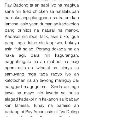
Pay Badong ta an sabi iyo na magkua 
sana nin fried chicken sa natatakupan 
na dakulang planggana sa irarom kan 
lamesa, asin yaon duman an kadakolon 
pang prinitos na natural na manok. 
Kadakol nin ibos, latik, asin biko, igua 
pang mga dulce nin tangkwa, bokayo 
asin fruit salad. Perang dekada na an 
naka agi, dara nin kagurangan, 
nagpahingalo na an maboot na mag 
agom asin an iwinalat na istorya sa 
samuyang mga taga radyo iyo an 
katotoohan na an tawong mahigoy dai 
nanggad magugutom.  Sinda an mga 
tawo na mayo nin kwarta sa bulsa 
alagad kadakol nin kakanon sa ibabaw 
kan lamesa. Tunay na paraiso an 
badang ni Pay Amon asin ni Tya Deling 