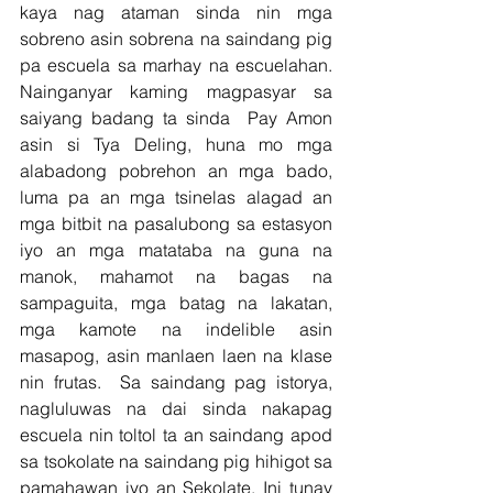
kaya nag ataman sinda nin mga 
sobreno asin sobrena na saindang pig 
pa escuela sa marhay na escuelahan. 
Nainganyar kaming magpasyar sa 
saiyang badang ta sinda  Pay Amon 
asin si Tya Deling, huna mo mga 
alabadong pobrehon an mga bado, 
luma pa an mga tsinelas alagad an 
mga bitbit na pasalubong sa estasyon 
iyo an mga matataba na guna na 
manok, mahamot na bagas na 
sampaguita, mga batag na lakatan, 
mga kamote na indelible asin 
masapog, asin manlaen laen na klase 
nin frutas.  Sa saindang pag istorya, 
nagluluwas na dai sinda nakapag 
escuela nin toltol ta an saindang apod 
sa tsokolate na saindang pig hihigot sa 
pamahawan iyo an Sekolate. Ini tunay 