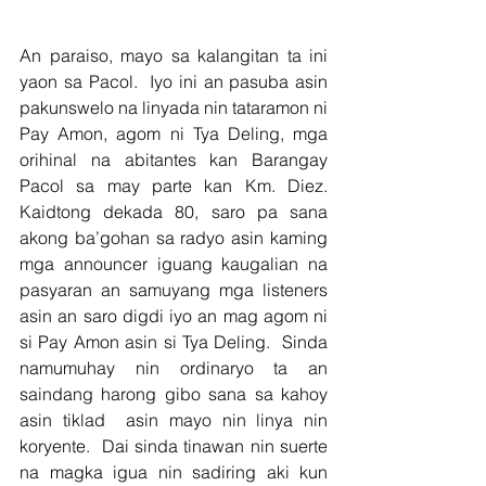
An paraiso, mayo sa kalangitan ta ini 
yaon sa Pacol.  Iyo ini an pasuba asin 
pakunswelo na linyada nin tataramon ni 
Pay Amon, agom ni Tya Deling, mga 
orihinal na abitantes kan Barangay 
Pacol sa may parte kan Km. Diez.  
Kaidtong dekada 80, saro pa sana 
akong ba’gohan sa radyo asin kaming 
mga announcer iguang kaugalian na 
pasyaran an samuyang mga listeners 
asin an saro digdi iyo an mag agom ni 
si Pay Amon asin si Tya Deling.  Sinda 
namumuhay nin ordinaryo ta an 
saindang harong gibo sana sa kahoy 
asin tiklad  asin mayo nin linya nin 
koryente.  Dai sinda tinawan nin suerte 
na magka igua nin sadiring aki kun 