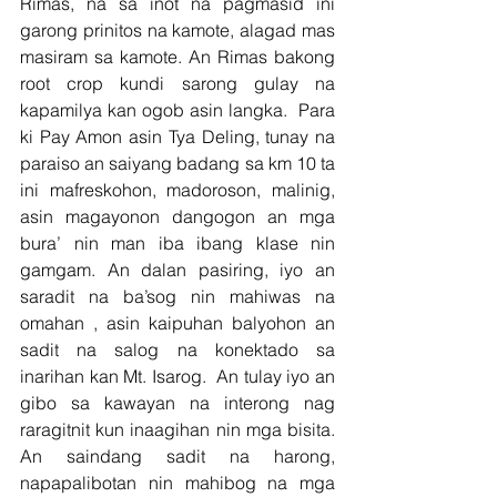
Rimas, na sa inot na pagmasid ini 
garong prinitos na kamote, alagad mas 
masiram sa kamote. An Rimas bakong 
root crop kundi sarong gulay na 
kapamilya kan ogob asin langka.  Para 
ki Pay Amon asin Tya Deling, tunay na 
paraiso an saiyang badang sa km 10 ta 
ini mafreskohon, madoroson, malinig, 
asin magayonon dangogon an mga 
bura’ nin man iba ibang klase nin 
gamgam. An dalan pasiring, iyo an 
saradit na ba’sog nin mahiwas na 
omahan , asin kaipuhan balyohon an 
sadit na salog na konektado sa 
inarihan kan Mt. Isarog.  An tulay iyo an 
gibo sa kawayan na interong nag 
raragitnit kun inaagihan nin mga bisita.  
An saindang sadit na harong, 
napapalibotan nin mahibog na mga 