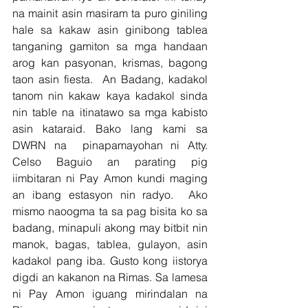
na mainit asin masiram ta puro giniling 
hale sa kakaw asin ginibong tablea 
tanganing gamiton sa mga handaan 
arog kan pasyonan, krismas, bagong 
taon asin fiesta.  An Badang, kadakol 
tanom nin kakaw kaya kadakol sinda 
nin table na itinatawo sa mga kabisto 
asin kataraid. Bako lang kami sa 
DWRN na  pinapamayohan ni Atty. 
Celso Baguio an parating pig 
iimbitaran ni Pay Amon kundi maging 
an ibang estasyon nin radyo.  Ako 
mismo naoogma ta sa pag bisita ko sa 
badang, minapuli akong may bitbit nin 
manok, bagas, tablea, gulayon, asin 
kadakol pang iba. Gusto kong iistorya 
digdi an kakanon na Rimas. Sa lamesa 
ni Pay Amon iguang mirindalan na 