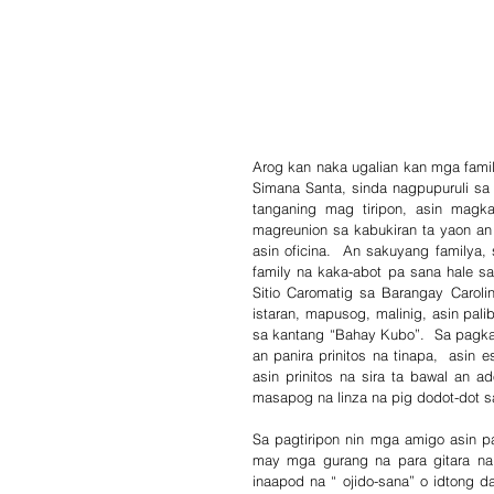
Arog kan naka ugalian kan mga famil
Simana Santa, sinda nagpupuruli sa
tanganing mag tiripon, asin magk
magreunion sa kabukiran ta yaon an
asin oficina.  An sakuyang familya
family na kaka-abot pa sana hale s
Sitio Caromatig sa Barangay Carol
istaran, mapusog, malinig, asin pal
sa kantang “Bahay Kubo”.  Sa pagk
an panira prinitos na tinapa,  asin
asin prinitos na sira ta bawal an 
masapog na linza na pig dodot-dot sa
Sa pagtiripon nin mga amigo asin p
may mga gurang na para gitara na
inaapod na “ ojido-sana” o idtong da