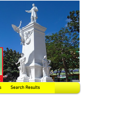
s
Search Results