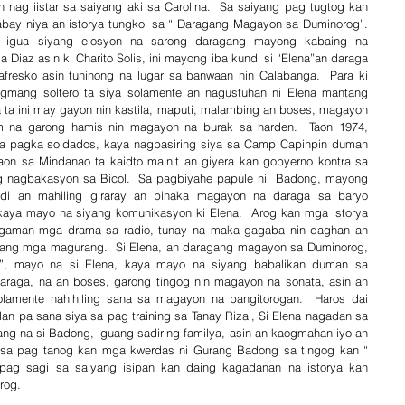
nag iistar sa saiyang aki sa Carolina.  Sa saiyang pag tugtog kan 
abay niya an istorya tungkol sa “ Daragang Magayon sa Duminorog”.  
 igua siyang elosyon na sarong daragang mayong kabaing na 
Diaz asin ki Charito Solis, ini mayong iba kundi si “Elena”an daraga 
fresko asin tuninong na lugar sa banwaan nin Calabanga.  Para ki 
gmang soltero ta siya solamente an nagustuhan ni Elena mantang 
 ta ini may gayon nin kastila, maputi, malambing an boses, magayon 
na garong hamis nin magayon na burak sa harden.  Taon 1974, 
a pagka soldados, kaya nagpasiring siya sa Camp Capinpin duman 
aon sa Mindanao ta kaidto mainit an giyera kan gobyerno kontra sa 
g nagbakasyon sa Bicol.  Sa pagbiyahe papule ni  Badong, mayong 
di an mahiling giraray an pinaka magayon na daraga sa baryo 
 kaya mayo na siyang komunikasyon ki Elena.  Arog kan mga istorya 
gaman mga drama sa radio, tunay na maka gagaba nin daghan an 
yang mga magurang.  Si Elena, an daragang magayon sa Duminorog, 
g”, mayo na si Elena, kaya mayo na siyang babalikan duman sa 
raga, na an boses, garong tingog nin magayon na sonata, asin an 
amente nahihiling sana sa magayon na pangitorogan.  Haros dai 
n pa sana siya sa pag training sa Tanay Rizal, Si Elena nagadan sa 
rang na si Badong, iguang sadiring familya, asin an kaogmahan iyo an 
in sa pag tanog kan mga kwerdas ni Gurang Badong sa tingog kan “ 
pag sagi sa saiyang isipan kan daing kagadanan na istorya kan 
rog.