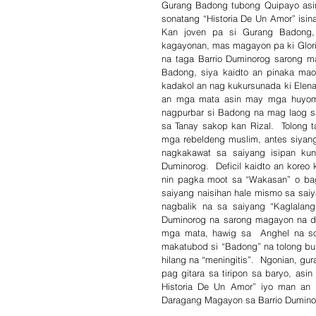
Gurang Badong tubong Quipayo asin 
sonatang “Historia De Un Amor” isin
Kan joven pa si Gurang Badong,
kagayonan, mas magayon pa ki Gloria 
na taga Barrio Duminorog sarong ma
Badong, siya kaidto an pinaka mao
kadakol an nag kukursunada ki Elena
an mga mata asin may mga huyom 
nagpurbar si Badong na mag laog s
sa Tanay sakop kan Rizal.  Tolong t
mga rebeldeng muslim, antes siyan
nagkakawat sa saiyang isipan kun
Duminorog.  Deficil kaidto an koreo
nin pagka moot sa “Wakasan” o ba
saiyang naisihan hale mismo sa sai
nagbalik na sa saiyang “Kaglalan
Duminorog na sarong magayon na da
mga mata, hawig sa  Anghel na sol
makatubod si “Badong” na tolong bula
hilang na “meningitis”.  Ngonian, gu
pag gitara sa tiripon sa baryo, as
Historia De Un Amor” iyo man an 
Daragang Magayon sa Barrio Dumino