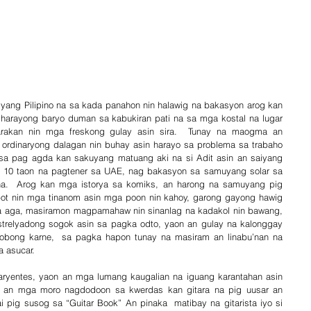
yang Pilipino na sa kada panahon nin halawig na bakasyon arog kan 
 harayong baryo duman sa kabukiran pati na sa mga kostal na lugar 
arakan nin mga freskong gulay asin sira.  Tunay na maogma an 
 ordinaryong dalagan nin buhay asin harayo sa problema sa trabaho 
, sa pag agda kan sakuyang matuang aki na si Adit asin an saiyang 
a 10 taon na pagtener sa UAE, nag bakasyon sa samuyang solar sa 
ina.  Arog kan mga istorya sa komiks, an harong na samuyang pig 
ibot nin mga tinanom asin mga poon nin kahoy, garong gayong hawig 
a aga, masiramon magpamahaw nin sinanlag na kadakol nin bawang, 
 estrelyadong sogok asin sa pagka odto, yaon an gulay na kalonggay 
adobong karne,  sa pagka hapon tunay na masiram an linabu’nan na 
 asucar. 
aryentes, yaon an mga lumang kaugalian na iguang karantahan asin 
 an mga moro nagdodoon sa kwerdas kan gitara na pig uusar an 
i pig susog sa “Guitar Book” An pinaka  matibay na gitarista iyo si 