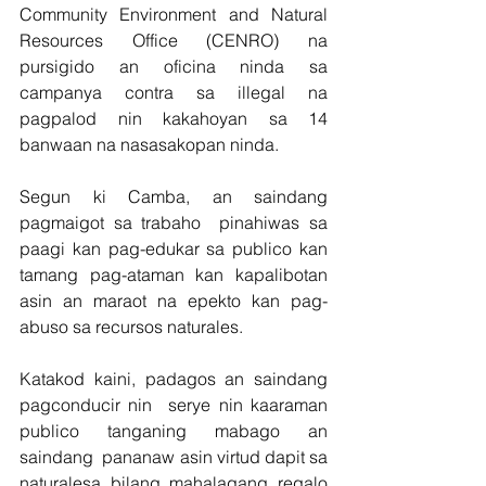
Community Environment and Natural 
Resources Office (CENRO) na 
pursigido an oficina ninda sa 
campanya contra sa illegal na 
pagpalod nin kakahoyan sa 14 
banwaan na nasasakopan ninda.
Segun ki Camba, an saindang 
pagmaigot sa trabaho  pinahiwas sa 
paagi kan pag-edukar sa publico kan 
tamang pag-ataman kan kapalibotan 
asin an maraot na epekto kan pag-
abuso sa recursos naturales.
Katakod kaini, padagos an saindang 
pagconducir nin  serye nin kaaraman 
publico tanganing mabago an 
saindang  pananaw asin virtud dapit sa 
naturalesa bilang mahalagang regalo 