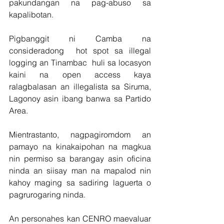
pakundangan na pag-abuso sa 
kapalibotan.
Pigbanggit ni Camba na 
consideradong  hot spot sa illegal 
logging an Tinambac  huli sa locasyon 
kaini na open access kaya 
ralagbalasan an illegalista sa Siruma, 
Lagonoy asin ibang banwa sa Partido 
Area.
Mientrastanto, nagpagiromdom an 
pamayo na kinakaipohan na magkua 
nin permiso sa barangay asin oficina 
ninda an siisay man na mapalod nin 
kahoy maging sa sadiring laguerta o 
pagrurogaring ninda.
An personahes kan CENRO maevaluar 