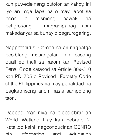
kun puwede nang putolon an kahoy. Ini 
iyo an mga lapa na o may labot sa 
poon o mismong hawak na 
peligrosong  magrampahog asin 
makadanyar sa buhay o pagrurogaring.
Nagpatanid si Camba na an nagbalga 
posibleng masangatan nin casong 
qualified theft sa irarom kan Revised 
Penal Code katakod sa Article 309-310 
kan PD 705 o Revised  Forestry Code 
of the Philippines na may penalidad na 
pagkaprisong anom hasta sampolong 
taon.
Dagdag man niya na pigcelebrar an 
World Wetland Day kan Febrero 2. 
Katakod kaini, nagconducir an CENRO 
nin information and education 