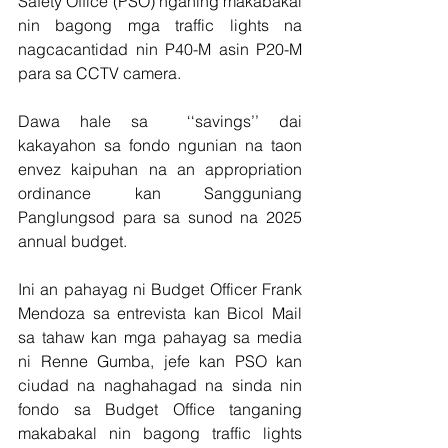
Safety Office (PSO) nganing makabakal 
nin bagong mga traffic lights na 
nagcacantidad nin P40-M asin P20-M 
para sa CCTV camera.
Dawa hale sa  ‘‘savings’’ dai 
kakayahon sa fondo ngunian na taon 
envez kaipuhan na an appropriation 
ordinance kan Sangguniang 
Panglungsod para sa sunod na 2025 
annual budget.
Ini an pahayag ni Budget Officer Frank 
Mendoza sa entrevista kan Bicol Mail 
sa tahaw kan mga pahayag sa media 
ni Renne Gumba, jefe kan PSO kan 
ciudad na naghahagad na sinda nin 
fondo sa Budget Office tanganing 
makabakal nin bagong traffic lights 