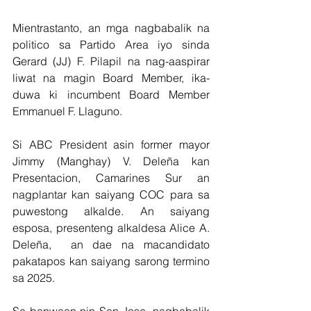
Mientrastanto, an mga nagbabalik na 
politico sa Partido Area iyo sinda 
Gerard (JJ) F. Pilapil na nag-aaspirar 
liwat na magin Board Member, ika-
duwa ki incumbent Board Member 
Emmanuel F. Llaguno.
Si ABC President asin former mayor 
Jimmy (Manghay) V. Deleña kan 
Presentacion, Camarines Sur an 
nagplantar kan saiyang COC para sa 
puwestong alkalde. An saiyang 
esposa, presenteng alkaldesa Alice A. 
Deleña,  an dae na macandidato 
pakatapos kan saiyang sarong termino 
sa 2025.
Sa banwaan nin San Jose, nagbabalik 