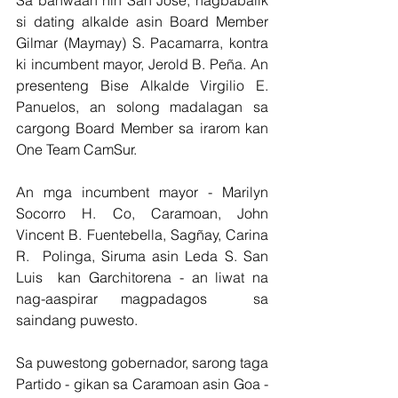
si dating alkalde asin Board Member 
Gilmar (Maymay) S. Pacamarra, kontra 
ki incumbent mayor, Jerold B. Peña. An 
presenteng Bise Alkalde Virgilio E. 
Panuelos, an solong madalagan sa 
cargong Board Member sa irarom kan 
One Team CamSur.
An mga incumbent mayor - Marilyn 
Socorro H. Co, Caramoan, John 
Vincent B. Fuentebella, Sagñay, Carina 
R.  Polinga, Siruma asin Leda S. San 
Luis  kan Garchitorena - an liwat na 
nag-aaspirar magpadagos  sa 
saindang puwesto.
Sa puwestong gobernador, sarong taga 
Partido - gikan sa Caramoan asin Goa - 