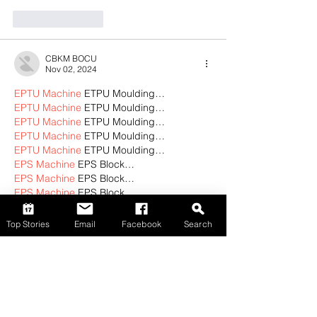
Like
Reply
CBKM BOCU
Nov 02, 2024
EPTU Machine
 ETPU Moulding…
EPTU Machine
 ETPU Moulding…
EPTU Machine
 ETPU Moulding…
EPTU Machine
 ETPU Moulding…
EPTU Machine
 ETPU Moulding…
EPS Machine
 EPS Block…
EPS Machine
 EPS Block…
EPS Machine
 EPS Block…
AEON MINING
 AEON MINING
AEON MINING
 AEON MINING
Top Stories
Email
Facebook
Search
KSD Miner
 KSD Miner
KSD Miner
 KSD Miner
BCH Miner
 BCH Miner
BCH Miner
 BCH Miner
Show More