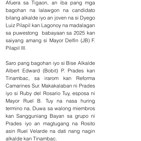
Afuera sa Tigaon, an iba pang mga 
bagohan na lalawgon na candidato 
bilang alkalde iyo an joven na si Dyego 
Luiz Pilapil kan Lagonoy na madalagan 
sa puwestong  babayaan sa 2025 kan 
saiyang amang si Mayor Delfin (JB) F. 
Pilapil III.
Saro pang bagohan iyo si Bise Alkalde 
Albert Edward (Bobit) P. Prades kan 
Tinambac, sa irarom kan Reforma 
Camarines Sur. Makakalaban ni Prades 
iyo si Ruby del Rosario Tuy, esposa ni 
Mayor Ruel B. Tuy na nasa huring 
termino na. Duwa sa walong miembros 
kan Sangguniang Bayan sa grupo ni 
Prades iyo an magtugang na Rosito 
asin Ruel Velarde na dati nang nagin 
alkalde kan Tinambac.