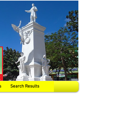
s
Search Results