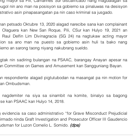
ing mayor sa Pili, Camarines Sur discalificado nang magdalagan sa 
ugol nin ano man na posisyon sa gobierno sa pinaluwas na desisyon 
rativo asin pinapasangatan pa nin caso kriminal sa jusgado.
 petsado Oktubre 13, 2020 alagad narecibe sana kan complainant  
 Olaguera kan New San Roque, Pili, CSur kan Hulyo 19, 2021 an 
l Raul Delfin Lim Divinagracia (SG 24) na nagtukaw acting mayor 
ication sa ano man na puesto sa gobierno asin huli ta bako nang 
bierno an sarong taong niyang nakubrang sueldo.
gtak nin sadiring bulangan na PSAAC, barangay Anayan apesar na 
 kan Committee on Games and Amusement kan Sangguniang Bayan. 
 respondiente alagad pigtutubodan na masangat pa nin motion for 
n kan Ombudsman.
 nagdemiter na siya sa sinambit na komite, binalyo sa bagong 
hise kan PSAAC kan Hulyo 14, 2018. 
videncia sa caso administrativo ‘‘for Grave Misconduct Prejudicial 
 pirmado ninda Graft Investigation and Prosecutor Officer III Gaudencio 
dsman for Luzon Cornelio L. Somido. 
(dpa)