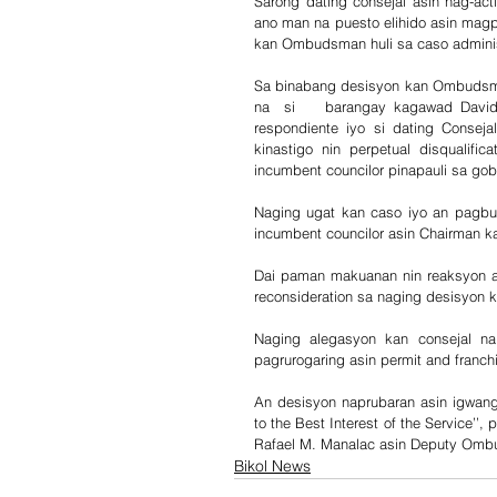
Sarong dating consejal asin nag-act
ano man na puesto elihido asin magp
kan Ombudsman huli sa caso administ
Sa binabang desisyon kan Ombudsman
na  si    barangay kagawad David
respondiente iyo si dating Conseja
kinastigo nin perpetual disqualif
incumbent councilor pinapauli sa go
Naging ugat kan caso iyo an pagbu
incumbent councilor asin Chairman
Dai paman makuanan nin reaksyon an
reconsideration sa naging desisyo
Naging alegasyon kan consejal na
pagrurogaring asin permit and franc
An desisyon naprubaran asin igwang e
to the Best Interest of the Service’’,
Rafael M. Manalac asin Deputy Ombu
Bikol News