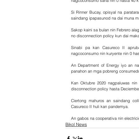
nagcoconsumo sana nin 0 hasta 40 ki
Si Rinner Bucay, opisyal na parata
saindang ipapasunod na dai muna mag
Sakop kaini sa bulan nin Febrero al
no disconnection policy kun dai ma
Sinabi pa kan Casureco II apruba
nagcoconsumo nin kuryente nin 0 hast
An Department of Energy iyo an na
panahon an mga pobreng consumedor
Kan Oktubre 2020 nagpaluwas nin m
disconnection policy hasta Deciembe 
Ciertong mahuros an saindang coll
Casureco II huli kan pandemya.
An gabos na cooperativa nin electrici
Bikol News