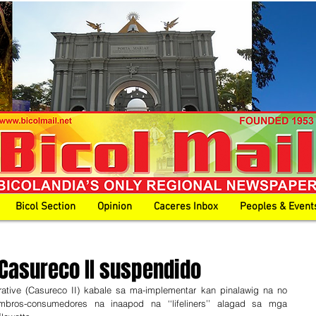
Bicol Section
Opinion
Caceres Inbox
Peoples & Event
Casureco II suspendido
rative (Casureco II) kabale sa ma-implementar kan pinalawig na no 
mbros-consumedores na inaapod na ‘‘lifeliners’’ alagad sa mga 