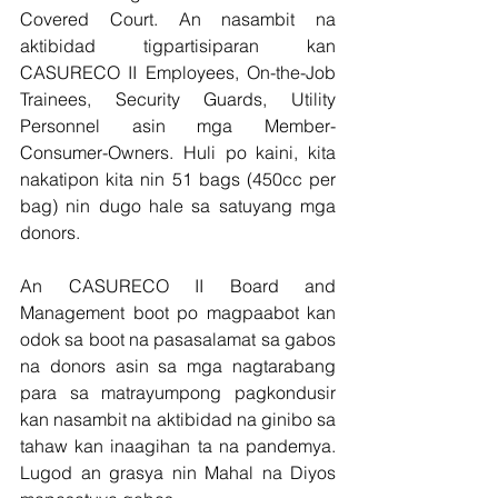
Covered Court. An nasambit na 
aktibidad tigpartisiparan kan 
CASURECO II Employees, On-the-Job 
Trainees, Security Guards, Utility 
Personnel asin mga Member-
Consumer-Owners. Huli po kaini, kita 
nakatipon kita nin 51 bags (450cc per 
bag) nin dugo hale sa satuyang mga 
donors.
An CASURECO II Board and 
Management boot po magpaabot kan 
odok sa boot na pasasalamat sa gabos 
na donors asin sa mga nagtarabang 
para sa matrayumpong pagkondusir 
kan nasambit na aktibidad na ginibo sa 
tahaw kan inaagihan ta na pandemya. 
Lugod an grasya nin Mahal na Diyos 