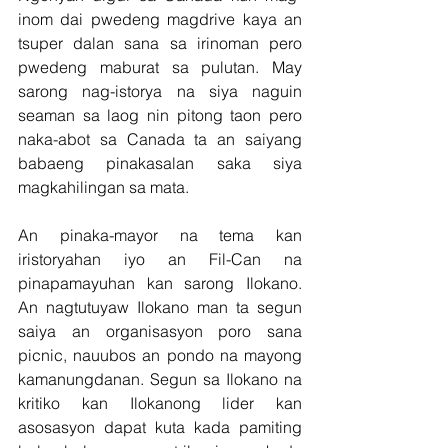
inom dai pwedeng magdrive kaya an 
tsuper dalan sana sa irinoman pero 
pwedeng maburat sa pulutan. May 
sarong nag-istorya na siya naguin 
seaman sa laog nin pitong taon pero 
naka-abot sa Canada ta an saiyang 
babaeng pinakasalan saka siya 
magkahilingan sa mata.
An pinaka-mayor na tema kan 
iristoryahan iyo an Fil-Can na 
pinapamayuhan kan sarong Ilokano. 
An nagtutuyaw Ilokano man ta segun 
saiya an organisasyon poro sana 
picnic, nauubos an pondo na mayong 
kamanungdanan. Segun sa Ilokano na 
kritiko kan Ilokanong lider kan 
asosasyon dapat kuta kada pamiting 