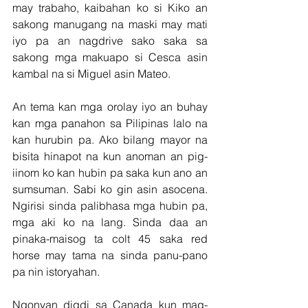
may trabaho, kaibahan ko si Kiko an 
sakong manugang na maski may mati 
iyo pa an nagdrive sako saka sa 
sakong mga makuapo si Cesca asin 
kambal na si Miguel asin Mateo.
An tema kan mga orolay iyo an buhay 
kan mga panahon sa Pilipinas lalo na 
kan hurubin pa. Ako bilang mayor na 
bisita hinapot na kun anoman an pig-
iinom ko kan hubin pa saka kun ano an 
sumsuman. Sabi ko gin asin asocena. 
Ngirisi sinda palibhasa mga hubin pa, 
mga aki ko na lang. Sinda daa an 
pinaka-maisog ta colt 45 saka red 
horse may tama na sinda panu-pano 
pa nin istoryahan. 
Ngonyan digdi sa Canada kun mag-