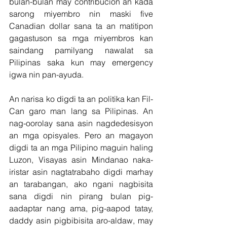
bulan-bulan may contribucion an kada 
sarong miyembro nin maski five 
Canadian dollar sana ta an matitipon 
gagastuson sa mga miyembros kan 
saindang pamilyang nawalat sa 
Pilipinas saka kun may emergency 
igwa nin pan-ayuda.
An narisa ko digdi ta an politika kan Fil-
Can garo man lang sa Pilipinas. An 
nag-oorolay sana asin nagdedesisyon 
an mga opisyales. Pero an magayon 
digdi ta an mga Pilipino maguin haling 
Luzon, Visayas asin Mindanao naka-
iristar asin nagtatrabaho digdi marhay 
an tarabangan, ako ngani nagbisita 
sana digdi nin pirang bulan pig-
aadaptar nang ama, pig-aapod tatay, 
daddy asin pigbibisita aro-aldaw, may 