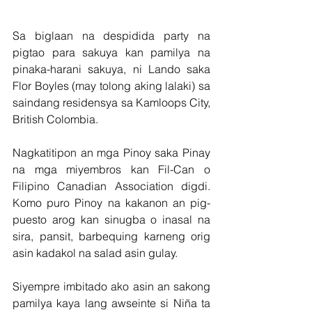
Sa biglaan na despidida party na 
pigtao para sakuya kan pamilya na 
pinaka-harani sakuya, ni Lando saka 
Flor Boyles (may tolong aking lalaki) sa 
saindang residensya sa Kamloops City, 
British Colombia. 
Nagkatitipon an mga Pinoy saka Pinay 
na mga miyembros kan Fil-Can o 
Filipino Canadian Association digdi. 
Komo puro Pinoy na kakanon an pig-
puesto arog kan sinugba o inasal na 
sira, pansit, barbequing karneng orig 
asin kadakol na salad asin gulay.
Siyempre imbitado ako asin an sakong 
pamilya kaya lang awseinte si Niña ta 