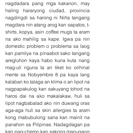
nagdadara pang mga kakanon, may 
haling hararyong ciudad, provincia 
nagdirigdi sa harong ni Niña tangarig 
magdara nin atang arog kan sapatos, t-
shirts, kopya, asin coffee mugs ta aram 
na ako mahilig sa kape. Igwa pa nin 
domestic problem o problema sa laog 
kan pamilya na pinaabot sako tangarig 
aregluhon kaya habo kuna kuta nang 
mag-uli nguna ta an tiket ko orihinal 
mente sa Nobyembre 8 pa kaya lang 
kalaban ko talaga an klima o an lipot na 
nagpapakulog kan sakuyang tohod na 
haros dai na ako makalakaw, huli sa 
lipot nagbabalad ako nin duwang oras 
aga-aga huli sa skin allergies ta aram 
kong mabubulong sana kan mainit na 
panahon sa Pilipinas. Nadagdagan pa 
kan pag-chemo kan sakong manugang 