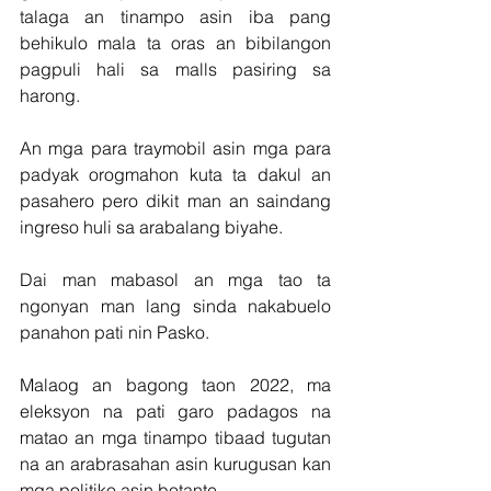
talaga an tinampo asin iba pang 
behikulo mala ta oras an bibilangon 
pagpuli hali sa malls pasiring sa 
harong.
An mga para traymobil asin mga para 
padyak orogmahon kuta ta dakul an 
pasahero pero dikit man an saindang 
ingreso huli sa arabalang biyahe.
Dai man mabasol an mga tao ta 
ngonyan man lang sinda nakabuelo 
panahon pati nin Pasko. 
Malaog an bagong taon 2022, ma 
eleksyon na pati garo padagos na 
matao an mga tinampo tibaad tugutan 
na an arabrasahan asin kurugusan kan 
mga politiko asin botante.