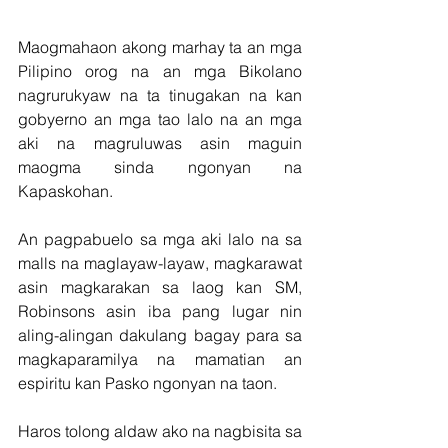
Maogmahaon akong marhay ta an mga 
Pilipino orog na an mga Bikolano 
nagrurukyaw na ta tinugakan na kan 
gobyerno an mga tao lalo na an mga 
aki na magruluwas asin maguin 
maogma sinda ngonyan na 
Kapaskohan.
An pagpabuelo sa mga aki lalo na sa 
malls na maglayaw-layaw, magkarawat 
asin magkarakan sa laog kan SM, 
Robinsons asin iba pang lugar nin 
aling-alingan dakulang bagay para sa 
magkaparamilya na mamatian an 
espiritu kan Pasko ngonyan na taon. 
Haros tolong aldaw ako na nagbisita sa 