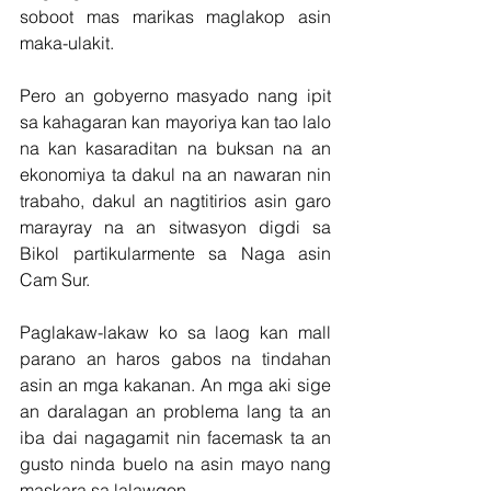
soboot mas marikas maglakop asin 
maka-ulakit.
Pero an gobyerno masyado nang ipit 
sa kahagaran kan mayoriya kan tao lalo 
na kan kasaraditan na buksan na an 
ekonomiya ta dakul na an nawaran nin 
trabaho, dakul an nagtitirios asin garo 
marayray na an sitwasyon digdi sa 
Bikol partikularmente sa Naga asin 
Cam Sur.
Paglakaw-lakaw ko sa laog kan mall 
parano an haros gabos na tindahan 
asin an mga kakanan. An mga aki sige 
an daralagan an problema lang ta an 
iba dai nagagamit nin facemask ta an 
gusto ninda buelo na asin mayo nang 
maskara sa lalawgon.