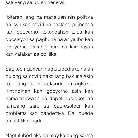
satuyang salud en heneral.
Ibitaran lang na mahaluan nin politika 
an isyu kan covid na bastang guibohon 
kan gobyerno kokontrahon tulos kan 
oposisyon sa paghuna na an guibo kan 
gobyerno bakong para sa karahayan 
kan kalaban sa politika.
Sagkod ngonyan nagtutubod ako na an 
bulong sa covid bako lang bakuna asin 
iba pang medisina kundi an magkaka-
irintindihan kan gobyerno asin kan 
namamanwaan na dapat burugkos an 
lambang saro sa pagresolber kan 
problema kan pandemya. Dai puede 
an politika digdi.
Nagtutubod ako na may kaibang karma 