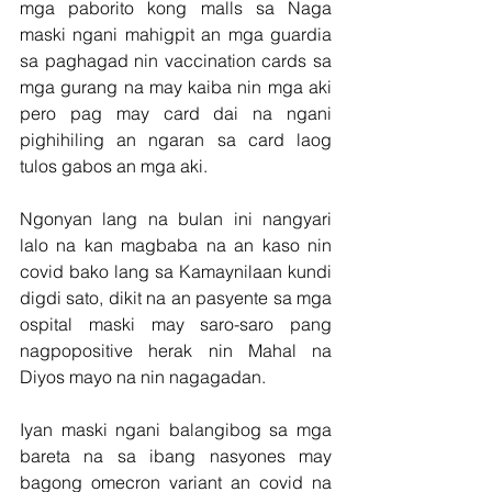
mga paborito kong malls sa Naga 
maski ngani mahigpit an mga guardia 
sa paghagad nin vaccination cards sa 
mga gurang na may kaiba nin mga aki 
pero pag may card dai na ngani 
pighihiling an ngaran sa card laog 
tulos gabos an mga aki.
Ngonyan lang na bulan ini nangyari 
lalo na kan magbaba na an kaso nin 
covid bako lang sa Kamaynilaan kundi 
digdi sato, dikit na an pasyente sa mga 
ospital maski may saro-saro pang 
nagpopositive herak nin Mahal na 
Diyos mayo na nin nagagadan. 
Iyan maski ngani balangibog sa mga 
bareta na sa ibang nasyones may 
bagong omecron variant an covid na 