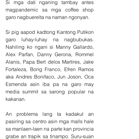
Si mga dati nganing tambay antes 
magpandemic sa mga coffee shop 
garo nagbuerelta na naman ngonyan.
Si pig aapod kadtong Kantong Putikon 
garo luhay-luhay na nagbubukas. 
Nahiling ko ngani si Manny Gallardo, 
Alex Parfan, Danny Gerona, Rommel 
Alanis, Papa Bert delos Martires, Jake 
Fortaleza, Bong Franco, Efren Ramos 
aka Andres Bonifaco, Jun Joson, Oca 
Esmenda asin iba pa na garo may 
media summit sa sarong popular na 
kakanan.
An problema lang ta kadakul an 
pasiring sa centro asin mga malls hale 
sa manlaen-laen na parte kan provincia 
grabe an trapik sa tinampo. Suru-suan 