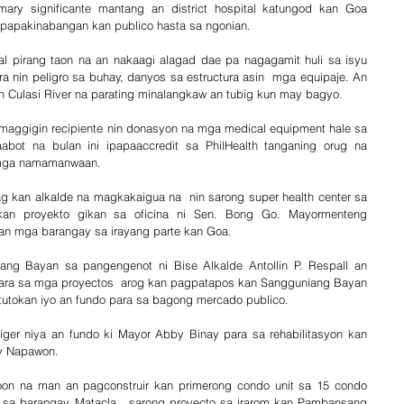
mary significante mantang an district hospital katungod kan Goa 
napapakinabangan kan publico hasta sa ngonian. 
yal pirang taon na an nakaagi alagad dae pa nagagamit huli sa isyu 
 nin peligro sa buhay, danyos sa estructura asin  mga equipaje. An 
 Culasi River na parating minalangkaw an tubig kun may bagyo.
maggigin recipiente nin donasyon na mga medical equipment hale sa 
ot na bulan ini ipapaaccredit sa PhilHealth tanganing orug na 
 mga namamanwaan.
g kan alkalde na magkakaigua na  nin sarong super health center sa 
kan proyekto gikan sa oficina ni Sen. Bong Go. Mayormenteng 
 an mga barangay sa irayang parte kan Goa.
ng Bayan sa pangengenot ni Bise Alkalde Antollin P. Respall an 
ara sa mga proyectos  arog kan pagpatapos kan Sangguniang Bayan 
ututokan iyo an fundo para sa bagong mercado publico. 
ger niya an fundo ki Mayor Abby Binay para sa rehabilitasyon kan 
ay Napawon.
n na man an pagconstruir kan primerong condo unit sa 15 condo 
 sa barangay Matacla,  sarong proyecto sa irarom kan Pambansang 