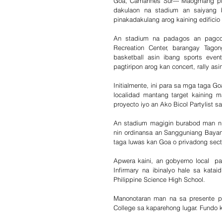
Goa, Camarines Sur--- Maogmang pig
dakulaon na stadium an saiyang b
pinakadakulang arog kaining edifici
An stadium na padagos an pagcon
Recreation Center, barangay Tago
basketball asin ibang sports even
pagtiripon arog kan concert, rally asi
Initialmente, ini para sa mga taga G
localidad mantang target kaining 
proyecto iyo an Ako Bicol Partylist s
An stadium magigin burabod man nin
nin ordinansa an Sangguniang Bayan
taga luwas kan Goa o privadong sect
Apwera kaini, an gobyerno local  
Infirmary na ibinalyo hale sa kata
Philippine Science High School.
Manonotaran man na sa presente p
College sa kaparehong lugar. Fundo k