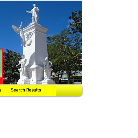
s
Search Results