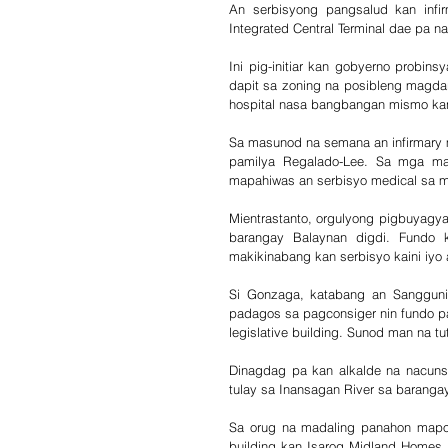
An serbisyong pangsalud kan infir
Integrated Central Terminal dae pa 
Ini pig-initiar kan gobyerno probins
dapit sa zoning na posibleng magdara
hospital nasa bangbangan mismo kan
Sa masunod na semana an infirmary 
pamilya Regalado-Lee. Sa mga maab
mapahiwas an serbisyo medical sa
Mientrastanto, orgulyong pigbuyagya
barangay Balaynan digdi. Fundo 
makikinabang kan serbisyo kaini iyo
Si Gonzaga, katabang an Sanggunia
padagos sa pagconsiger nin fundo p
legislative building. Sunod man na t
Dinagdag pa kan alkalde na nacunsi
tulay sa Inansagan River sa barang
Sa orug na madaling panahon mapoo
building kan Isarog Midland Homes,