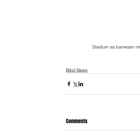
Stadium sa banwaan nin
Bikol News
Comments