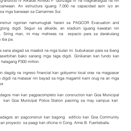
-anuncio ni Alkalde Alfredo P. Gonzaga III na magkakaigua na nin 
anwaan. An estructura iguang 7,000 na capacidad asin iyo an 
o sa mga banwaan sa Camarines Sur.
struir ngonian namumugtak harani sa PAGCOR Evacuation and 
ngtong digdi. Segun sa alkalde, an stadium iguang kawatan nin 
t. Siring man, ini may mahiwas na  espacio para sa darakulang 
n iba pa.
oa sana alagad sa maabot na mga bulan ini  bubukasan para sa ibang 
maserbihan bako sanang mga taga digdi. Ginikanan kan fundo kan 
a halagang P300 million.
 dagdg na ingreso financial kan gobyerno local oras na magpasar 
 digdi na matasar nin bayad sa mga magamit kaini orug na an mga 
or.
padagos man kan pagpacompleto kan consruction kan Goa Municipal 
id  kan Goa Municipal Police Station pasiring sa may campus kan  
adagos an pagconstruir kan bagong  edificio kan Goa Community 
an proyecto  sa paagi kan oficina ni Cong. Arnie B. Fuenteballa.