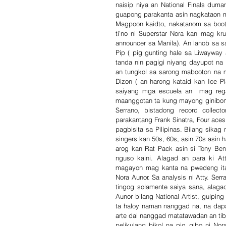
naisip niya an National Finals du
guapong parakanta asin nagkataon m
Magpoon kaidto, nakatanom sa boot n
ti’no ni Superstar Nora kan mag kr
announcer sa Manila). An lanob sa s
Pip ( pig gunting hale sa Liwayway 
tanda nin pagigi niyang dayupot na 
an tungkol sa sarong mabooton na mae
Dizon ( an harong kataid kan Ice Pl
saiyang mga escuela an  mag regal
maanggotan ta kung mayong ginibong
Serrano, bistadong record collec
parakantang Frank Sinatra, Four aces,
pagbisita sa Pilipinas. Bilang sikag
singers kan 50s, 60s, asin 70s asin h
arog kan Rat Pack asin si Tony Ben
nguso kaini. Alagad an para ki At
magayon mag kanta na pwedeng ita
Nora Aunor. Sa analysis ni Atty. Ser
tingog solamente saiya sana, alaga
Aunor bilang National Artist, gulpin
ta haloy naman nanggad na, na dapat
arte dai nanggad matatawadan an tiba
pelikulang bikol na pig gibo ni Nor