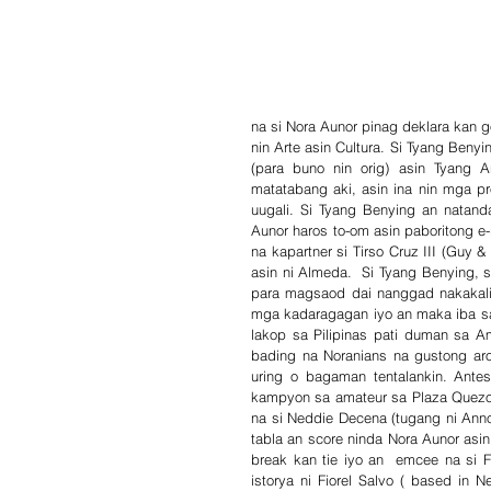
na si Nora Aunor pinag deklara kan go
nin Arte asin Cultura. Si Tyang Benyi
(para buno nin orig) asin Tyang 
matatabang aki, asin ina nin mga p
uugali. Si Tyang Benying an natand
Aunor haros to-om asin paboritong e
na kapartner si Tirso Cruz III (Guy 
asin ni Almeda.  Si Tyang Benying,
para magsaod dai nanggad nakakal
mga kadaragagan iyo an maka iba sa
lakop sa Pilipinas pati duman sa A
bading na Noranians na gustong aro
uring o bagaman tentalankin. Antes
kampyon sa amateur sa Plaza Quezon,
na si Neddie Decena (tugang ni Anno
tabla an score ninda Nora Aunor as
break kan tie iyo an  emcee na si F
istorya ni Fiorel Salvo ( based in 