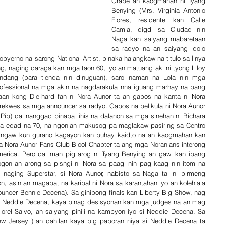
Grabe an kaogmahan ni Tyang 
Benying (Mrs. Virginia Antonio 
Flores, residente kan Calle 
Camia, digdi sa Ciudad nin 
Naga kan saiyang mabaretaan 
sa radyo na an saiyang idolo 
byerno na sarong National Artist, pinaka halangkaw na titulo sa linya 
ng, naging daraga kan mga taon 60, iyo an matuang aki ni tyong Liloy 
Andang (para tienda nin dinuguan), saro naman na Lola nin mga 
rofessional na mga akin na nagdarakula nna iguang marhay na pang 
aan kong Die-hard fan ni Nora Aunor ta an gabos na kanta ni Nora 
-rekwes sa mga announcer sa radyo. Gabos na pelikula ni Nora Aunor 
& Pip) dai nanggad pinapa lihis na dalanon sa mga sinehan ni Bichara 
 sa edad na 70, na ngonian makusog pa maglakaw pasiring sa Centro 
ingaw kun gurano kagayon kan buhay kaidto na an kaogmahan kan 
 Nora Aunor Fans Club Bicol Chapter ta ang mga Noranians interong 
merica. Pero dai man pig arog ni Tyang Benying an gawi kan ibang 
gon an arong sa pisngi ni Nora sa paagi nin pag kaag nin itom na 
 naging Superstar, si Nora Aunor, nabisto sa Naga ta ini pirmeng 
 asin an magabat na karibal ni Nora sa karantahan iyo an kolehiala 
uncer Bennie Decena). Sa ginibong finals kan Liberty Big Show, nag 
in Neddie Decena, kaya pinag desisyonan kan mga judges na an mag 
iorel Salvo, an saiyang pinili na kampyon iyo si Neddie Decena. Sa 
New Jersey ) an dahilan kaya pig paboran niya si Neddie Decena ta 