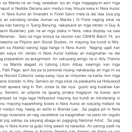
man sa Manila na an mag raralaban iyo an mga magagayon asin mga 
aputi si Neddie Decena asin medyo may hitsura kesa ki Nora Aunor. 
i Nora Aunor an hinanakit ki Fiorel Salvo mala ta dai daa siya pig 
us an saindang landas duman sa Manila ( Si Fiorel naging sikat na 
ala kan harong ni Tyang Benying, nakadukot an mga retrato ni Guy & 
asim Bulaklak), pati na an mga plaka ni Nora, naka display sa sala 
Noranian.  Saro sa mga istorya sa reunion kan CSNHS Batch 74, iyo 
stra sa Pilipino asin Social Studies, ini mayong iba kundi si Mrs. 
ant sa Abella) sarong taga hanga ni Nora Aunor.  Naging ugali kan 
o saiya nin retrato ni Nora Aunor karibay an kaogmahan na dai 
 preparation sa assignment. An sakuyang amigo na si Atty. Francis 
tor sa Manila alagad ini tubong Libon Albay, kaamigo kan mga 
 Patti Page, asin iba pa ta personal niyang nakakaulay an mga ini sa 
 na Record Collector, saray-saray niya an milyones na kanta ninn mga 
aros bistado ni Atty. Serrano an mga sikat na parakanta sa Hollywood 
nett apwera lang ki Tom Jones ta dai niya  gusto ang kurahaw kan 
ty. Serrano, an pilipina na iguang pinaka magayon na boses asin 
mpad sa mga taga Hollywood mayong iba kundi an bikolanang si 
rano, mayong kaparehong boses si Nora Aunor, an saiyang malipot na 
d medyo may hawig an estilo ki Brenda Lee.  Sa pagka pili ki Nora 
g mga noranians an nag cecelebrar sa kaogmahan na pano nin orgullo 
 pig sablay sa saiyang abaga an pagiging National Artist.  Sa pag 
y ni Nora Aunor ta gulpi ining award na naresibe. An sarong sadit na 
a iyo an pig direjer ni Kristian Sendon kan Ateneo de Naga na pig 