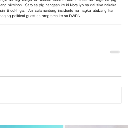
ang bikolnon.  Saro sa pig hangaan ko ki Nora iyo na dai siya nakaka 
in Bicol-Iriga.  An solamenteng insidente na nagka atubang kami 
 maging political guest sa programa ko sa DWRN.   