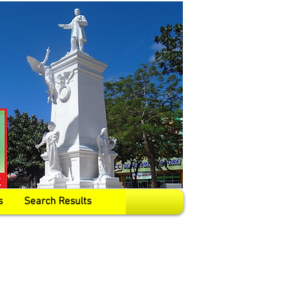
s
Search Results