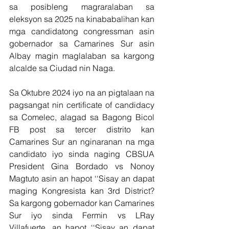
sa posibleng magraralaban sa 
eleksyon sa 2025 na kinababalihan kan 
mga candidatong congressman asin 
gobernador sa Camarines Sur asin 
Albay magin maglalaban sa kargong 
alcalde sa Ciudad nin Naga.
Sa Oktubre 2024 iyo na an pigtalaan na 
pagsangat nin certificate of candidacy 
sa Comelec, alagad sa Bagong Bicol 
FB post sa tercer distrito kan 
Camarines Sur an nginaranan na mga 
candidato iyo sinda naging CBSUA 
President Gina Bordado vs Nonoy 
Magtuto asin an hapot ‘‘Sisay an dapat 
maging Kongresista kan 3rd District? 
Sa kargong gobernador kan Camarines 
Sur iyo sinda Fermin vs LRay 
Villafuerte, an hapot ‘‘Sisay an dapat 