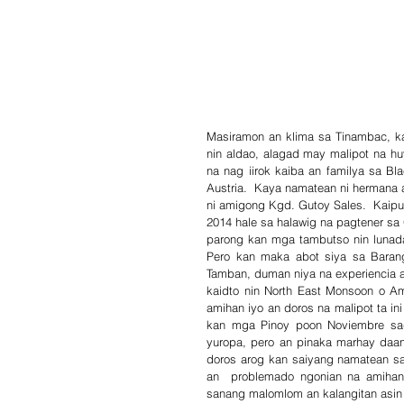
Masiramon an klima sa Tinambac, ka
nin aldao, alagad may malipot na hu
na nag iirok kaiba an familya sa Bl
Austria.  Kaya namatean ni hermana a
ni amigong Kgd. Gutoy Sales.  Kaipuh
2014 hale sa halawig na pagtener sa 
parong kan mga tambutso nin lunada
Pero kan maka abot siya sa Baran
Tamban, duman niya na experiencia 
kaidto nin North East Monsoon o Am
amihan iyo an doros na malipot ta i
kan mga Pinoy poon Noviembre sagko
yuropa, pero an pinaka marhay daang 
doros arog kan saiyang namatean sa
an  problemado ngonian na amihan 
sanang malomlom an kalangitan asin