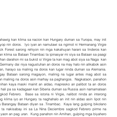
hawig kan klima sa nacion kan Hungary duman sa Yuropa, may init 
yop nin doros.  Iyo iyan an namutawi sa ngimot ni Hermanang Virgie 
ack Forest sarong rehiyon nin mga kakahuyan harani sa linderos kan 
n klima sa Bataan Tinambac ta ipinasyar mi siya sa Bataan sa paagi 
an darahon mi sa bukid si Virgie ta kan mag abot siya sa Naga  kan 
Germany dai niya nagustuhan an doros na may halo nin alikabok asin 
n, harayo sa malinig na doros kan lugar ninda duman sa Alemania.  
gay Bataan sarong magayon, malinig na lugar antes mag abot sa 
an malinig na doros asin marhay sa paghangos.  Nagkataon, panahon 
ihan kaya maski mainit an aldao, mapresko an palibot ta an doros 
ni hali pa sa kadagaan kan Siberia duman sa Russia asin namamatean 
d Febrero.  Base sa istoria ni Virgie, nalibot ninda an interong 
klima iyo an Hungary ta naghahalo an init nin aldao asin lipot nin 
 Barangay Bataan diyan sa .Tinambac.  Kaya lang gulping bikolano 
ta nakisabay ini sa La Nina Deciembre sagkod Febrero pirme na 
 yaon an pag uran.  Kung panahon nin Amihan, gulping mga biyahero 