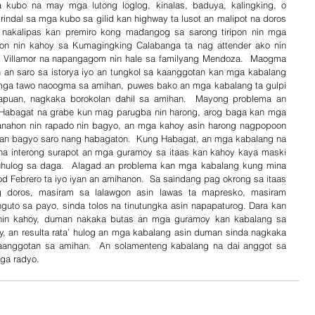
kubo na may mga lutong loglog, kinalas, baduya, kalingking, o 
ndal sa mga kubo sa gilid kan highway ta lusot an malipot na doros 
nakalipas kan premiro kong madangog sa sarong tiripon nin mga 
n nin kahoy sa Kumagingking Calabanga ta nag attender ako nin 
y Villamor na napangagom nin hale sa familyang Mendoza.  Maogma 
 an saro sa istorya iyo an tungkol sa kaanggotan kan mga kabalang 
mga tawo naoogma sa amihan, puwes bako an mga kabalang ta gulpi 
apuan, nagkaka borokolan dahil sa amihan.  Mayong problema an 
Habagat na grabe kun mag parugba nin harong, arog baga kan mga 
nahon nin rapado nin bagyo, an mga kahoy asin harong nagpopoon 
an bagyo saro nang habagaton.  Kung Habagat, an mga kabalang na 
na interong surapot an mga guramoy sa itaas kan kahoy kaya maski 
hulog sa daga.  Alagad an problema kan mga kabalang kung mina 
 Febrero ta iyo iyan an amihanon.  Sa saindang pag okrong sa itaas 
g doros, masiram sa lalawgon asin lawas ta mapresko, masiram 
guto sa payo, sinda tolos na tinutungka asin napapaturog. Dara kan 
nin kahoy, duman nakaka butas an mga guramoy kan kabalang sa 
, an resulta rata’ hulog an mga kabalang asin duman sinda nagkaka 
aanggotan sa amihan.  An solamenteng kabalang na dai anggot sa 
ga radyo.