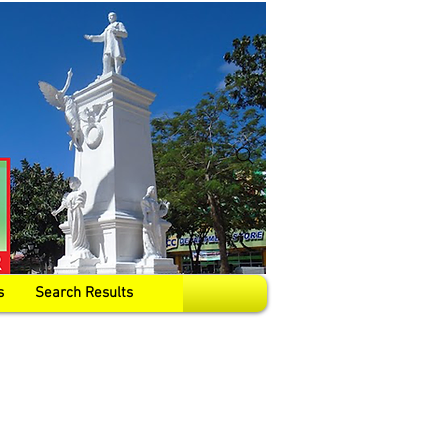
s
Search Results