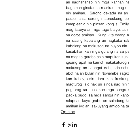
an naghahanap nin mga karihan na 
bagaman ginatan ta masiram mag miri
nin amihan.  Sarong dekada na an 
paraoma sa sarong mapreskong poo
kumpleanio nin pinsan kong si Emil
mag istorya an mga taga baryo, asin
sa doros amihan.  Kung kita daang 
na daang kabalang an nagkaka ral
kabalang sa makusog na huyop nin 
kasabihan kan mga gurang na sa pa
na magka garaba asin mapukan kun 
iguang apat na kamot, nakakaturog 
makusog an habagat dai sinda nahu
abot na an bulan nin Noviembe sagkod
kan kahoy, asin dara kan freskon
magturog lalo nak un sinda nag hihin
pagturog sa itaas kan mga sanga 
pagka pugol sa mga sanga nin kahoy
ralapuan kaya grabe an saindang k
amihan iyo an  sakuyang amigo na ta
Opinion