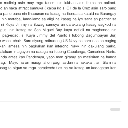
 malinig asin may mga tanom nin lukban asin frutas an palibot.  
 an naka attract samuya ( kaiba ko si Gil de la Cruz asin saro pang 
a pano-pano nin linabunan na kasag na tienda sa kataid na Barangay 
in mataba, lamo-lamo sa aligi na kasag na iyo sana an partner sa 
li ni Kuya Jimmy na iluwag samuya an darakulang kasag sagkod na 
gusi nin kasag sa San Miguel Bay kaya deficil na maghanda nin 
n pag-edad, si Kuya Jimmy del Puerto ( tubong Bagumbayan Sur) 
n wheel chair.  Saro siyang retiradong US Navy na saro daa sa naging 
kan lamesa nin pagkakan kan interong Navy nin dakulang barko. 
laluan  magayon na daraga na tubong Capalonga, Camarines Norte. 
inda antes kan Pandemya, yaon man giraray an masisiran na handa 
sag.  Mayo na an maogmahon pagmasdan na nakaka tilam tilam na 
sag ta sigun sa mga paratienda tios na sa kasag an kadagatan kan 