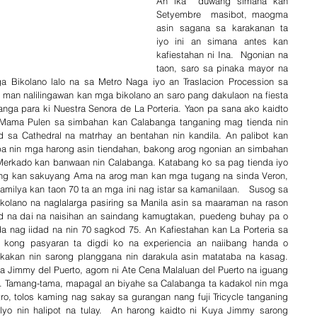
An ika  duwang simana kan 
Setyembre  masibot, maogma 
asin sagana sa karakanan ta 
iyo ini an simana antes kan 
kafiestahan ni Ina.  Ngonian na 
taon, saro sa pinaka mayor na 
 Bikolano lalo na sa Metro Naga iyo an Traslacion Procession sa 
 man nalilingawan kan mga bikolano an saro pang dakulaon na fiesta 
a para ki Nuestra Senora de La Porteria. Yaon pa sana ako kaidto 
 Mama Pulen sa simbahan kan Calabanga tanganing mag tienda nin 
d sa Cathedral na matrhay an bentahan nin kandila. An palibot kan 
a nin mga harong asin tiendahan, bakong arog ngonian an simbahan 
Merkado kan banwaan nin Calabanga. Katabang ko sa pag tienda iyo 
gang kan sakuyang Ama na arog man kan mga tugang na sinda Veron, 
familya kan taon 70 ta an mga ini nag istar sa kamanilaan.   Susog sa 
kolano na naglalarga pasiring sa Manila asin sa maaraman na rason 
od na dai na naisihan an saindang kamugtakan, puedeng buhay pa o 
 nag iidad na nin 70 sagkod 75. An Kafiestahan kan La Porteria sa 
 kong pasyaran ta digdi ko na experiencia an naiibang handa o 
akan nin sarong planggana nin darakula asin matataba na kasag.  
a Jimmy del Puerto, agom ni Ate Cena Malaluan del Puerto na iguang 
. Tamang-tama, mapagal an biyahe sa Calabanga ta kadakol nin mga 
o, tolos kaming nag sakay sa gurangan nang fuji Tricycle tanganing 
lyo nin halipot na tulay.  An harong kaidto ni Kuya Jimmy sarong 