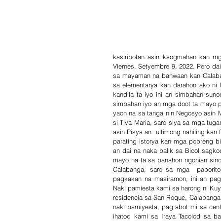
kasiribotan asin kaogmahan kan mga
Viernes, Setyembre 9, 2022. Pero dai
sa mayaman na banwaan kan Calabang
sa elementarya kan darahon ako ni
kandila ta iyo ini an simbahan suno
simbahan iyo an mga doot ta mayo p
yaon na sa tanga nin Negosyo asin 
si Tiya Maria, saro siya sa mga tu
asin Pisya an  ultimong nahiling kan 
parating istorya kan mga pobreng bi
an dai na naka balik sa Bicol sagk
mayo na ta sa panahon ngonian sinda
Calabanga, saro sa mga  paborito
pagkakan na masiramon, ini an pagk
Naki pamiesta kami sa harong ni Kuy
residencia sa San Roque, Calabanga
naki pamiyesta, pag abot mi sa centr
ihatod kami sa Iraya Tacolod sa ba