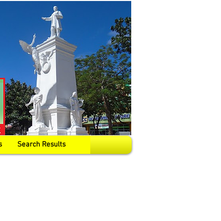
s
Search Results