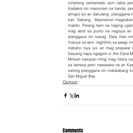
simpleng sementado asin tabla pero
Kadakol nin masisiram na handa, pero
amigo) iyo an dakulang  planggana n
kan  Sabang.  Masiramon magkakan n
maloto. Perang taon na naging uga
mag abot sa punto na nagluya an 
planggana nin kasag. Dara man ni
maluya na asin naghihiro sa paagi ni
trabaho niya iyo an mag preparar 
Saiyang napa ngagom si Ate Cena Ma
Minsan naisipan ming mag fiesta sa
sa lamesa pero nawawara na an Ka
sarong planggana nin matatabang ka
San Miguel Bay.
Opinion
Comments