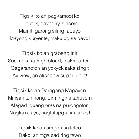
Tigsik ko an pagkamoot ko
Liputok, dayaday, sincero
Mainit, garong siling labuyo
Mayong kuryente, makulog sa payo!
Tigsik ko an grabeng init
Sus, nakaka-high blood, makabadtrip
Gagaranoton an yokyok saka singit
Ay wow, an alisngaw super lupet!
Tigsik ko an Daragang Magayon
Minsan tuninong, pirming nakahuyom
Alagad iguang oras na purongoton
Nagkakalayo, nagtutupga nin laboy!
Tigsik ko an oragon na totoo
Dakol an mga sadiring tawo