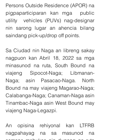
Persons Outside Residence (APOR) na 
pigpaparticiparan kan mga  public  
utility  vehicles (PUVs) nag-designar 
nin sarong lugar an ahencia bilang 
saindang pick-up/drop off points.
Sa Ciudad nin Naga an libreng sakay 
nagpuon kan Abril 18, 2022 sa mga 
minasunod na ruta, South Bound na 
viajeng Sipocot-Naga; Libmanan-
Naga; asin Pasacao-Naga. North 
Bound na may viajeng Magarao-Naga; 
Calabanga-Naga; Canaman-Naga asin 
Tinambac-Naga asin West Bound may 
viajeng Naga-Legazpi.
An opisina rehiyonal kan LTFRB 
nagpahayag na sa masunod na 