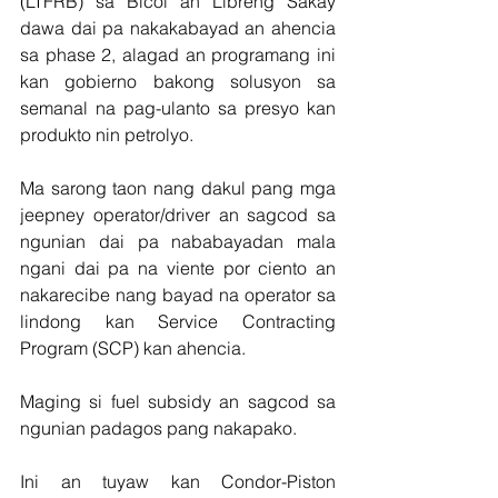
(LTFRB) sa Bicol an Libreng Sakay 
dawa dai pa nakakabayad an ahencia 
sa phase 2, alagad an programang ini 
kan gobierno bakong solusyon sa 
semanal na pag-ulanto sa presyo kan 
produkto nin petrolyo.
Ma sarong taon nang dakul pang mga 
jeepney operator/driver an sagcod sa 
ngunian dai pa nababayadan mala 
ngani dai pa na viente por ciento an 
nakarecibe nang bayad na operator sa 
lindong kan Service Contracting 
Program (SCP) kan ahencia.
Maging si fuel subsidy an sagcod sa 
ngunian padagos pang nakapako.
Ini an tuyaw kan Condor-Piston 