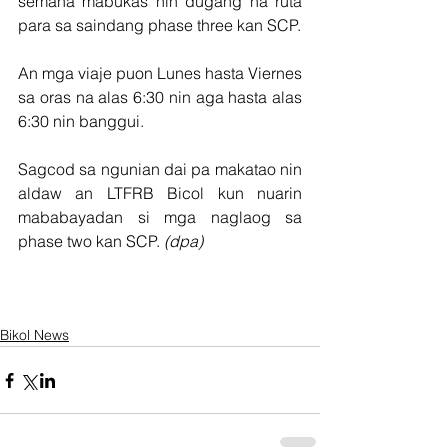
semana mabukas nin dugang na ruta 
para sa saindang phase three kan SCP.
An mga viaje puon Lunes hasta Viernes 
sa oras na alas 6:30 nin aga hasta alas 
6:30 nin banggui.
Sagcod sa ngunian dai pa makatao nin 
aldaw an LTFRB Bicol kun nuarin 
mababayadan si mga naglaog sa 
phase two kan SCP. 
(dpa)
Bikol News