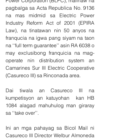
Power Corporation (BLPC), malinaw na 
pagbalga sa Acta Republica No. 9136 
na mas midmid sa Electric Power 
Industry Reform Act of 2001 (EPIRA 
Law), na tinatawan nin 50 anyos na 
franqucia na igwa pang siyam na taon 
na ‘‘full term guarantee’’ asin RA 6038 o 
may exclusibong franquicia na mag-
operate nin distribution system an 
Camarines Sur III Electric Cooperative 
(Casureco III) sa Rinconada area.
Dai tiwala an Casureco III na 
kumpetisyon an katuyohan  kan HB 
1084 alagad mahuhulog man giraray 
sa ‘‘take over’’.
Ini an mga pahayag sa Bicol Mail ni 
Casureco III Director Welbur Almoneda 