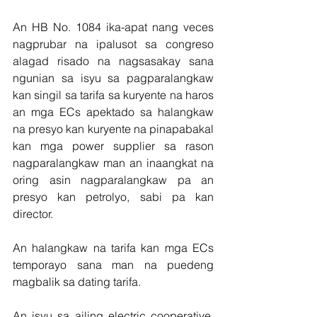
An HB No. 1084 ika-apat nang veces 
nagprubar na ipalusot sa congreso 
alagad risado na nagsasakay sana 
ngunian sa isyu sa pagparalangkaw 
kan singil sa tarifa sa kuryente na haros 
an mga ECs apektado sa halangkaw 
na presyo kan kuryente na pinapabakal 
kan mga power supplier sa rason 
nagparalangkaw man an inaangkat na 
oring asin nagparalangkaw pa an 
presyo kan petrolyo, sabi pa kan 
director.
An halangkaw na tarifa kan mga ECs 
temporayo sana man na puedeng 
magbalik sa dating tarifa.
An isyu sa ailing electric cooperative, 