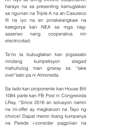
harayo na sa presenting kamugtakan 
sa ngunian na Triple A na an Casureco 
III na iyo na an pinakalangkaw na 
kategorya kan NEA sa mga nag-
aasenso nang cooperativa nin 
electricidad.
Ta’no ta bubugtakan kan pigsasabi 
nindang kumpetisyon alagad 
mahuhulog man giraray sa ‘‘take 
over’’sabi pa ni Almoneda.
Sa lado kan proponente kan House Bill 
1084 parte kan FB Post ni Congresista 
LRay, ‘‘Since 2016 an solusyon namin 
na ini-offer ay magkaruon na Tayo ng 
choice! Dapat meron ibang kumpanya 
na Pwede i-consider pagpilian na 