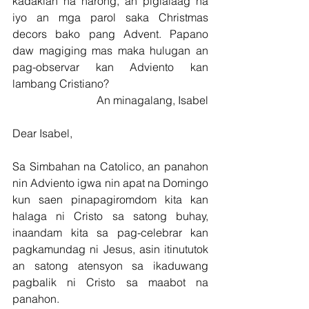
kadaklan na harong, an piglalaag na 
iyo an mga parol saka Christmas 
decors bako pang Advent. Papano 
daw magiging mas maka hulugan an 
pag-observar kan Adviento kan 
lambang Cristiano?     
An minagalang, Isabel
Dear Isabel, 
Sa Simbahan na Catolico, an panahon 
nin Adviento igwa nin apat na Domingo 
kun saen pinapagiromdom kita kan 
halaga ni Cristo sa satong buhay, 
inaandam kita sa pag-celebrar kan 
pagkamundag ni Jesus, asin itinututok 
an satong atensyon sa ikaduwang 
pagbalik ni Cristo sa maabot na 
panahon.