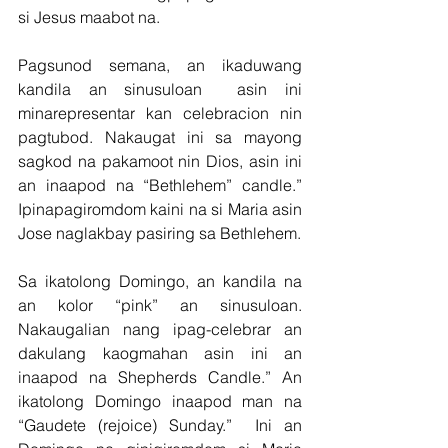
si Jesus maabot na.
Pagsunod semana, an ikaduwang 
kandila an sinusuloan  asin ini 
minarepresentar kan celebracion nin 
pagtubod. Nakaugat ini sa mayong 
sagkod na pakamoot nin Dios, asin ini 
an inaapod na “Bethlehem” candle.” 
Ipinapagiromdom kaini na si Maria asin 
Jose naglakbay pasiring sa Bethlehem.
Sa ikatolong Domingo, an kandila na 
an kolor “pink” an sinusuloan. 
Nakaugalian nang ipag-celebrar an 
dakulang kaogmahan asin ini an 
inaapod na Shepherds Candle.” An 
ikatolong Domingo inaapod man na 
“Gaudete (rejoice) Sunday.”  Ini an 