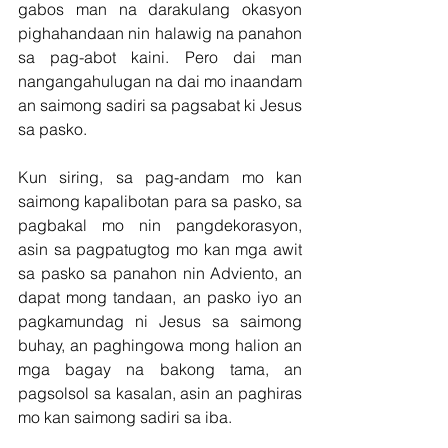
gabos man na darakulang okasyon 
pighahandaan nin halawig na panahon 
sa pag-abot kaini. Pero dai man 
nangangahulugan na dai mo inaandam 
an saimong sadiri sa pagsabat ki Jesus 
sa pasko.
Kun siring, sa pag-andam mo kan 
saimong kapalibotan para sa pasko, sa 
pagbakal mo nin pangdekorasyon, 
asin sa pagpatugtog mo kan mga awit 
sa pasko sa panahon nin Adviento, an 
dapat mong tandaan, an pasko iyo an 
pagkamundag ni Jesus sa saimong 
buhay, an paghingowa mong halion an 
mga bagay na bakong tama, an 
pagsolsol sa kasalan, asin an paghiras 
mo kan saimong sadiri sa iba.