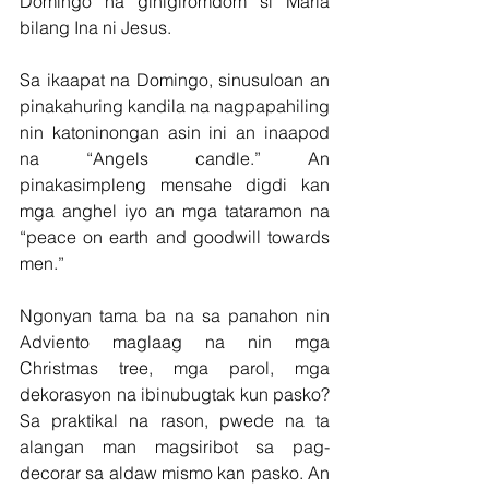
Domingo na ginigiromdom si Maria 
bilang Ina ni Jesus. 
Sa ikaapat na Domingo, sinusuloan an 
pinakahuring kandila na nagpapahiling 
nin katoninongan asin ini an inaapod  
na “Angels candle.” An 
pinakasimpleng mensahe digdi kan 
mga anghel iyo an mga tataramon na 
“peace on earth and goodwill towards 
men.”
Ngonyan tama ba na sa panahon nin 
Adviento maglaag na nin mga 
Christmas tree, mga parol, mga 
dekorasyon na ibinubugtak kun pasko? 
Sa praktikal na rason, pwede na ta 
alangan man magsiribot sa pag-
decorar sa aldaw mismo kan pasko. An 