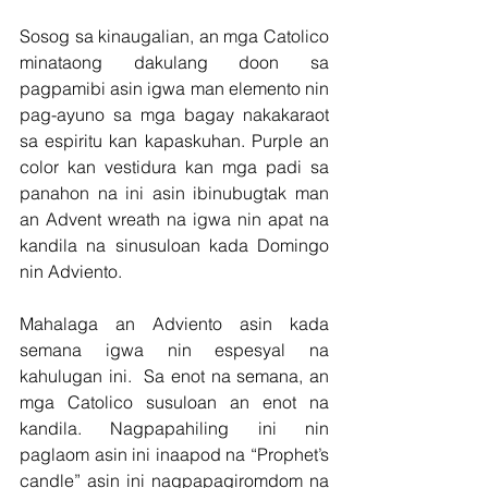
Sosog sa kinaugalian, an mga Catolico 
minataong dakulang doon sa 
pagpamibi asin igwa man elemento nin 
pag-ayuno sa mga bagay nakakaraot 
sa espiritu kan kapaskuhan. Purple an 
color kan vestidura kan mga padi sa 
panahon na ini asin ibinubugtak man 
an Advent wreath na igwa nin apat na 
kandila na sinusuloan kada Domingo 
nin Adviento.
Mahalaga an Adviento asin kada 
semana igwa nin espesyal na 
kahulugan ini.  Sa enot na semana, an 
mga Catolico susuloan an enot na 
kandila. Nagpapahiling ini nin 
paglaom asin ini inaapod na “Prophet’s 
candle” asin ini nagpapagiromdom na 