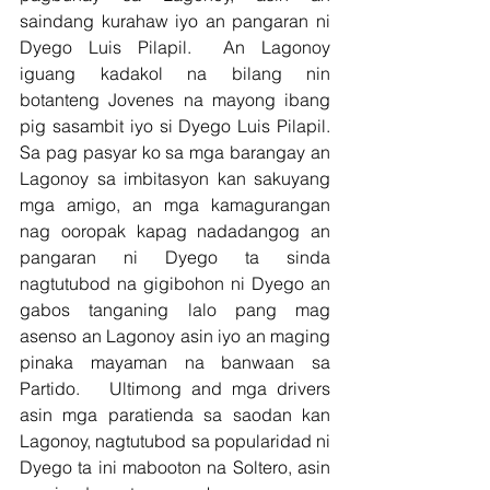
saindang kurahaw iyo an pangaran ni 
Dyego Luis Pilapil.  An Lagonoy 
iguang kadakol na bilang nin 
botanteng Jovenes na mayong ibang 
pig sasambit iyo si Dyego Luis Pilapil.  
Sa pag pasyar ko sa mga barangay an 
Lagonoy sa imbitasyon kan sakuyang 
mga amigo, an mga kamagurangan 
nag ooropak kapag nadadangog an 
pangaran ni Dyego ta sinda 
nagtutubod na gigibohon ni Dyego an 
gabos tanganing lalo pang mag 
asenso an Lagonoy asin iyo an maging 
pinaka mayaman na banwaan sa 
Partido.   Ultimong and mga drivers 
asin mga paratienda sa saodan kan 
Lagonoy, nagtutubod sa popularidad ni 
Dyego ta ini mabooton na Soltero, asin 