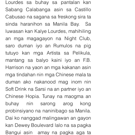
Lourdes sa buhay sa pantalan kan 
Sabang Calabanga asin sa Castillo 
Cabusao na sagana sa freskong sira ta 
sinda haranihon sa Manila Bay.  Sa 
luwasan kan Kalye Lourdes, mahihiling 
an mga magagayon na Night Club, 
saro duman iyo an Rumulos na pig 
tutuyo kan mga Artista sa Pelikula, 
mantang sa balyo kaini iyo an F.B. 
Harrison na yaon an mga kakanan asin 
mga tindahan nin mga Chinese mala ta 
duman ako nakanood mag inom nin 
Soft Drink na Sarsi na an partner iyo an 
Chinese Hopia. Tunay na maogma an 
buhay nin sarong arog kong 
probinsiyano na naninibago sa Manila. 
Dai ko nanggad malingawan an gayon 
kan Dewey Boulevard lalo na sa pagka 
Bangui asin  amay na pagka aga ta 