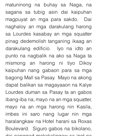
matuninong na buhay sa Naga, na 
sagana sa tubig asin dai kaipuhan 
magpuyat an mga para sakdo.  Dai 
naghaloy an mga darakulang harong 
sa Lourdes kasabay an mga squatter 
pinag dedemolish tanganing ikaag an 
darakulang edificio.  Iyo na idto an 
punto na nagbalik na ako sa Naga ta 
mismong an harong ni tiyo Dikoy 
kaipuhan nang gabaon para sa mga 
bagong Mall sa Pasay.  Mayo na akong 
dapat balikan sa magayaaon na Kalye 
Lourdes duman sa Pasay ta an gabos 
ibang-iba na, mayo na an mga squatter, 
mayo na an mga harong nin Kasila, 
imbes ini saro nang lugar nin mga 
haralangkaw na Hotel harani sa Roxas 
Boulevard.  Siguro gabos na bikolano, 
dai nanggad makakalingaw sa inot na 