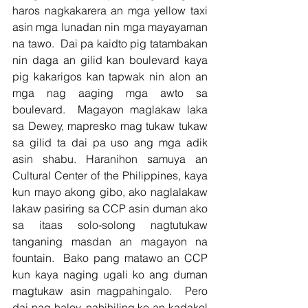
haros nagkakarera an mga yellow taxi 
asin mga lunadan nin mga mayayaman 
na tawo.  Dai pa kaidto pig tatambakan 
nin daga an gilid kan boulevard kaya 
pig kakarigos kan tapwak nin alon an 
mga nag aaging mga awto sa 
boulevard.  Magayon maglakaw laka 
sa Dewey, mapresko mag tukaw tukaw 
sa gilid ta dai pa uso ang mga adik 
asin shabu. Haranihon samuya an 
Cultural Center of the Philippines, kaya 
kun mayo akong gibo, ako naglalakaw 
lakaw pasiring sa CCP asin duman ako 
sa itaas solo-solong nagtutukaw 
tanganing masdan an magayon na 
fountain.  Bako pang matawo an CCP 
kun kaya naging ugali ko ang duman 
magtukaw asin magpahingalo.  Pero 
dai nag haloy, nahihiling ko an kadakol 