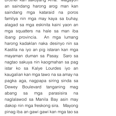
an saindang harong arog man kan 
saindang mga kataraid na poros 
familya nin mga may kaya sa buhay, 
alagad sa mga eskinita kaini yaon an 
mga squatters na hale sa man iba 
ibang provincia.  An mga lumang 
harong kadaklan naka desinyo nin sa 
Kastila na iyo an pig istaran kan mga 
mayaman duman sa Pasay.  Saro sa 
nagtao sakuya nin kaogmahan sa pag 
istar ko sa Kalye Lourdes iyo an 
kaugalian kan mga tawo na sa amay na 
pagka aga, nagpapa siring sinda sa 
Dewey Boulevard tanganing mag 
abang sa mga parasisira na 
naglalawod sa Manila Bay asin may 
dakop nin mga freskong sira.   Mayong 
pinag iba an gawi gawi kan mga tao sa 