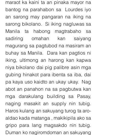
maraot ka kaini ta an pinaka mayor na 
bantog na parahabon sa  Lourdes iyo 
an sarong may pangaran na iking na 
sarong bikolano.  Si iking nagluwas sa 
Manila ta habong magtrabaho sa 
sadiring omahan kan saiyang 
magurang sa pagtubod na masiram an 
buhay sa Manila.  Dara kan pagtios ni 
iking, ultimong an harong kan kapwa 
niya bikolano dai pig palibre asin mga 
gubing hinakot para ibenta sa iba, dai 
pa kaya uso kaidto an ukay ukay.  Nag 
abot an panahon na sa pagbutwa kan 
mga darakulang building sa Pasay, 
naging masakit an supply nin tubig.  
Haros kulang an sakuyang turog ta aro-
aldao kada matanga , makikipila ako sa 
gripo para lang magsakdo nin tubig.  
Duman ko nagiromdoman an sakuyang 