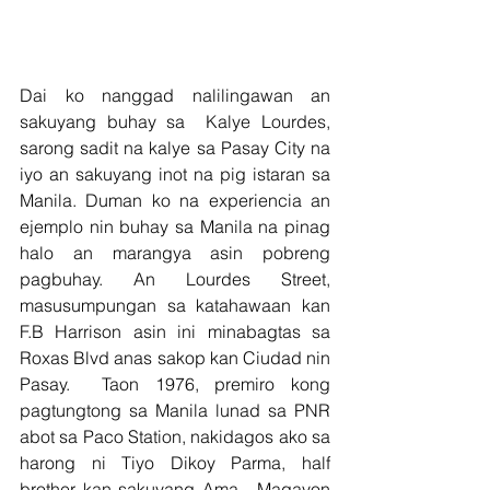
Dai ko nanggad nalilingawan an 
sakuyang buhay sa  Kalye Lourdes, 
sarong sadit na kalye sa Pasay City na 
iyo an sakuyang inot na pig istaran sa 
Manila. Duman ko na experiencia an 
ejemplo nin buhay sa Manila na pinag 
halo an marangya asin pobreng 
pagbuhay. An Lourdes Street, 
masusumpungan sa katahawaan kan 
F.B Harrison asin ini minabagtas sa 
Roxas Blvd anas sakop kan Ciudad nin 
Pasay.  Taon 1976, premiro kong 
pagtungtong sa Manila lunad sa PNR 
abot sa Paco Station, nakidagos ako sa 
harong ni Tiyo Dikoy Parma, half 
brother kan sakuyang Ama.  Magayon 