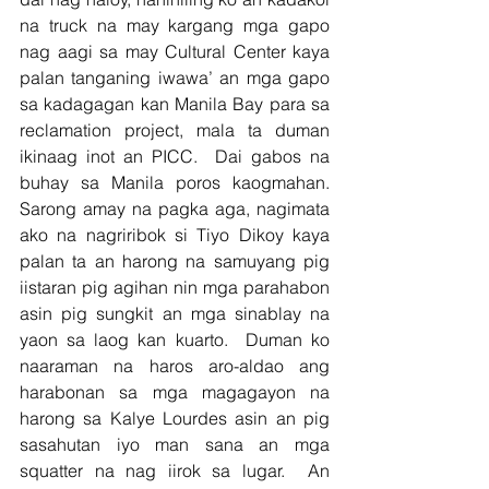
na truck na may kargang mga gapo 
nag aagi sa may Cultural Center kaya 
palan tanganing iwawa’ an mga gapo 
sa kadagagan kan Manila Bay para sa  
reclamation project, mala ta duman 
ikinaag inot an PICC.  Dai gabos na 
buhay sa Manila poros kaogmahan. 
Sarong amay na pagka aga, nagimata 
ako na nagriribok si Tiyo Dikoy kaya 
palan ta an harong na samuyang pig 
iistaran pig agihan nin mga parahabon 
asin pig sungkit an mga sinablay na 
yaon sa laog kan kuarto.  Duman ko 
naaraman na haros aro-aldao ang 
harabonan sa mga magagayon na 
harong sa Kalye Lourdes asin an pig 
sasahutan iyo man sana an mga 
squatter na nag iirok sa lugar.  An 