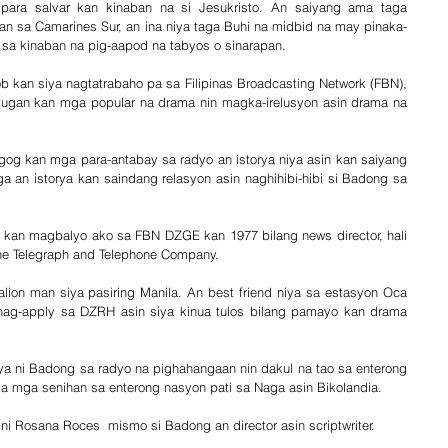
ra salvar kan kinaban na si Jesukristo. An saiyang ama taga 
n sa Camarines Sur, an ina niya taga Buhi na midbid na may pinaka-
n sa kinaban na pig-aapod na tabyos o sinarapan.
b kan siya nagtatrabaho pa sa Filipinas Broadcasting Network (FBN), 
gan kan mga popular na drama nin magka-irelusyon asin drama na 
og kan mga para-antabay sa radyo an istorya niya asin kan saiyang 
a an istorya kan saindang relasyon asin naghihibi-hibi si Badong sa 
 kan magbalyo ako sa FBN DZGE kan 1977 bilang news director, hali 
e Telegraph and Telephone Company. 
ion man siya pasiring Manila. An best friend niya sa estasyon Oca 
nag-apply sa DZRH asin siya kinua tulos bilang pamayo kan drama 
a ni Badong sa radyo na pighahangaan nin dakul na tao sa enterong 
sa mga senihan sa enterong nasyon pati sa Naga asin Bikolandia.
ni Rosana Roces  mismo si Badong an director asin scriptwriter.