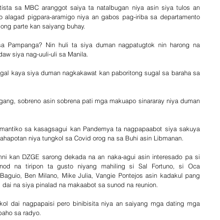
sta sa MBC aranggot saiya ta natalbugan niya asin siya tulos an 
 alagad pigpara-aramigo niya an gabos pag-iriba sa departamento 
mong parte kan saiyang buhay.
a Pampanga? Nin huli ta siya duman nagpatugtok nin harong na 
aw siya nag-uuli-uli sa Manila.
gal kaya siya duman nagkakawat kan paboritong sugal sa baraha sa 
ang, sobreno asin sobrena pati mga makuapo sinararay niya duman 
omantiko sa kasagsagui kan Pandemya ta nagpapaabot siya sakuya 
hapotan niya tungkol sa Covid orog na sa Buhi asin Libmanan.
ni kan DZGE sarong dekada na an naka-agui asin interesado pa si 
d na tiripon ta gusto niyang mahiling si Sal Fortuno, si Oca 
Baguio, Ben Milano, Mike Julia, Vangie Pontejos asin kadakul pang 
 dai na siya pinalad na makaabot sa sunod na reunion.
kol dai nagpapaisi pero binibisita niya an saiyang mga dating mga 
baho sa radyo. 