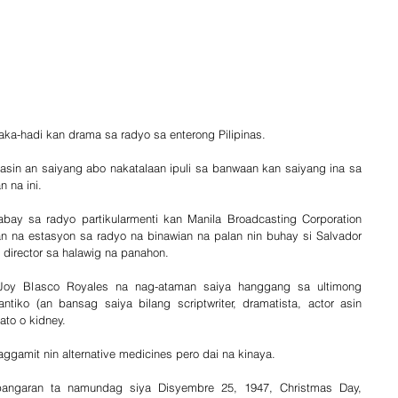
aka-hadi kan drama sa radyo sa enterong Pilipinas.
sin an saiyang abo nakatalaan ipuli sa banwaan kan saiyang ina sa 
 na ini.
bay sa radyo partikularmenti kan Manila Broadcasting Corporation 
na estasyon sa radyo na binawian na palan nin buhay si Salvador 
director sa halawig na panahon.
Joy Blasco Royales na nag-ataman saiya hanggang sa ultimong 
iko (an bansag saiya bilang scriptwriter, dramatista, actor asin 
ato o kidney.
ggamit nin alternative medicines pero dai na kinaya.
angaran ta namundag siya Disyembre 25, 1947, Christmas Day, 