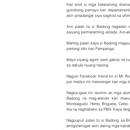
Kan enot si mga beteranong dramati
guinibong pamayo kan departamento
asin pinadangat siya sagkod sa ulti
Ano palan ta si Badong nagadan s
saiyang permanenting estada. Aro-ald
Mahilig palan kaya si Badong magsu
parteng idto kan Pampanga.
Mayo siyang agom pero gabos na tug
sa dakula niyang harong.
Naguin Facebook friend ko si Mr R
por medyo nin messenger kan mga ka
Nagka-igwa nin reunion an mga alum
Badong na mag-atendir kan masuno
Monteagudo, Henry Briguera, Celso 
iba na nagtrabaho sa FBN. Kaya lang
Nagpupuli palan to si Badong sa Bi
amigo/amigas asin dating mga katra