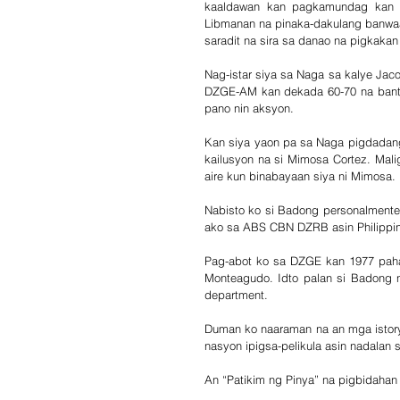
kaaldawan kan pagkamundag kan pa
Libmanan na pinaka-dakulang banwaa
saradit na sira sa danao na pigkaka
Nag-istar siya sa Naga sa kalye Jaco
DZGE-AM kan dekada 60-70 na bantu
pano nin aksyon.
Kan siya yaon pa sa Naga pigdadang
kailusyon na si Mimosa Cortez. Malig
aire kun binabayaan siya ni Mimosa.
Nabisto ko si Badong personalmente
ako sa ABS CBN DZRB asin Philippin
Pag-abot ko sa DZGE kan 1977 pahal
Monteagudo. Idto palan si Badong 
department.
Duman ko naaraman na an mga istory
nasyon ipigsa-pelikula asin nadalan 
An “Patikim ng Pinya” na pigbidahan 