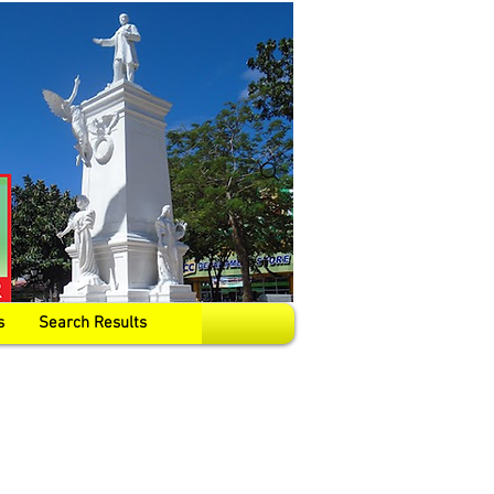
s
Search Results