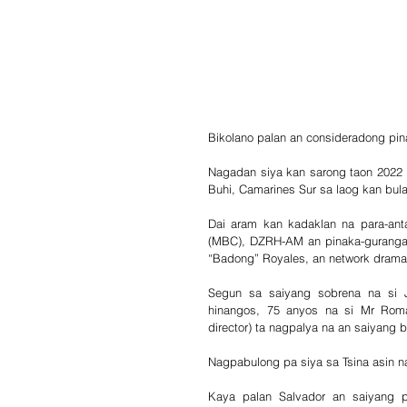
Bikolano palan an consideradong pin
Nagadan siya kan sarong taon 2022 a
Buhi, Camarines Sur sa laog kan bulan
Dai aram kan kadaklan na para-anta
(MBC), DZRH-AM an pinaka-gurangan 
“Badong” Royales, an network drama 
Segun sa saiyang sobrena na si 
hinangos, 75 anyos na si Mr Romant
director) ta nagpalya na an saiyang b
Nagpabulong pa siya sa Tsina asin na
Kaya palan Salvador an saiyang p