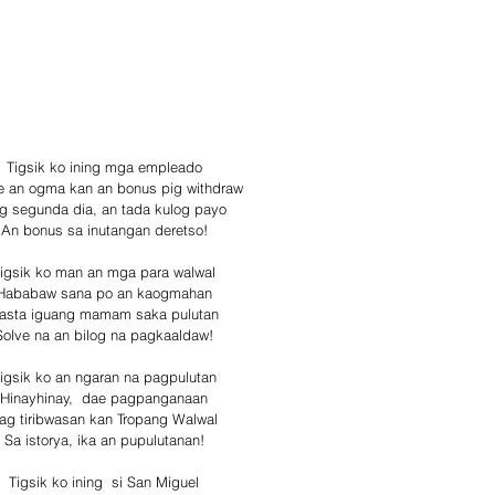
Tigsik ko ining mga empleado
e an ogma kan an bonus pig withdraw
g segunda dia, an tada kulog payo
An bonus sa inutangan deretso!
igsik ko man an mga para walwal
Hababaw sana po an kaogmahan
asta iguang mamam saka pulutan
Solve na an bilog na pagkaaldaw!
igsik ko an ngaran na pagpulutan
Hinayhinay,  dae pagpanganaan
ag tiribwasan kan Tropang Walwal
Sa istorya, ika an pupulutanan!
Tigsik ko ining  si San Miguel