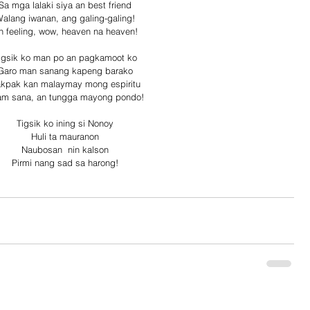
Sa mga lalaki siya an best friend
alang iwanan, ang galing-galing!
n feeling, wow, heaven na heaven!
igsik ko man po an pagkamoot ko
Garo man sanang kapeng barako
kpak kan malaymay mong espiritu
am sana, an tungga mayong pondo!
Tigsik ko ining si Nonoy
Huli ta mauranon
Naubosan  nin kalson
Pirmi nang sad sa harong!