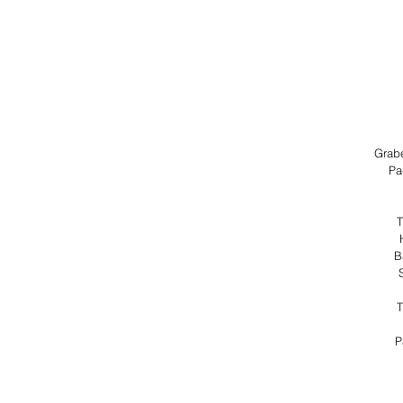
Grab
Pa
T
B
T
P