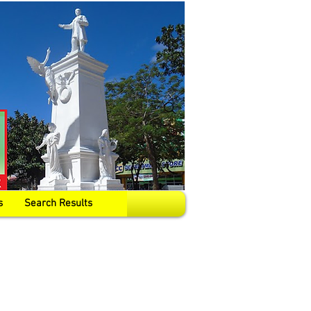
s
Search Results