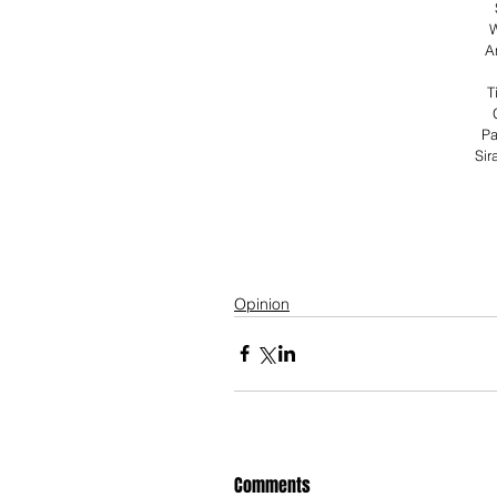
W
A
T
Pa
Sir
Opinion
Comments