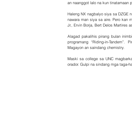
an naanggot lalo na kun tinatamaan 
Haleng NX nagbalyo siya sa DZGE na
nawara man siya sa aire. Pero kan
Jr., Ervin Borja, Bert Delos Martires a
Alagad pakalihis pirang bulan inim
programang “Riding-in-Tandem”. Pi
Magayon an saindang chemistry.
Maski sa college sa UNC magbarkada
orador. Gulpi na sindang mga taga-h