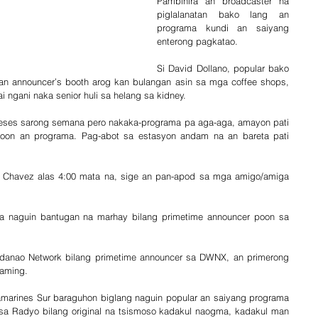
Pambihira an broadcaster na 
piglalanatan bako lang an 
programa kundi an saiyang 
enterong pagkatao.
Si David Dollano, popular bako 
kan announcer’s booth arog kan bulangan asin sa mga coffee shops, 
i ngani naka senior huli sa helang sa kidney.
 beses sarong semana pero nakaka-programa pa aga-aga, amayon pati 
on an programa. Pag-abot sa estasyon andam na an bareta pati 
 Chavez alas 4:00 mata na, sige an pan-apod sa mga amigo/amiga 
a naguin bantugan na marhay bilang primetime announcer poon sa 
danao Network bilang primetime announcer sa DWNX, an primerong 
raming.
amarines Sur baraguhon biglang naguin popular an saiyang programa 
a sa Radyo bilang original na tsismoso kadakul naogma, kadakul man 