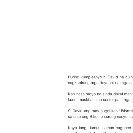
Huring kumpleanyo ni David na guin
nagkapirang mga dayupot na mga a
Kan nasa radyo na sinda dakul man 
kundi maski arin sa sector pati mga 
Si David ang may pugol kan “Tsismis
sa enterong Bikol, enterong nasyon a
Kaya lang duman naman nagpoon na