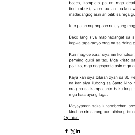
boses, kompleto pa an mga detaly
tinutumbok), yaon pa an pa-konsw
madadangog asin an pitik sa mga gu
Idto palan nagpopoon na siyang mag
Bako lang siya mapinadangat sa s
kapwa taga-radyo orog na sa daing 
Kun mag-celebrar siya nin komplea
perming gulpi an tao. Mga kristo s
politiko, mga negosyante asin mga a
Kaya kan siya bilaran dyan sa St. Pet
na kan siya ilubong sa Santo Nino 
orog na sa kamposanto baku lang h
mga hararayong lugar. 
Mayayaman saka kinapobrehan pres
kinaban nin sarong pambihirang broa
Opinion