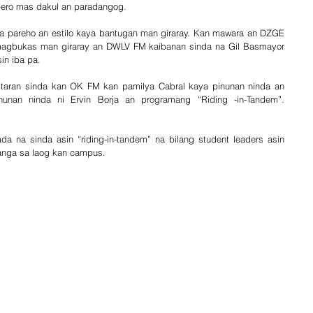
pero mas dakul an paradangog.
 pareho an estilo kaya bantugan man giraray. Kan mawara an DZGE 
 magbukas man giraray an DWLV FM kaibanan sinda na Gil Basmayor 
sin iba pa. 
bitaran sinda kan OK FM kan pamilya Cabral kaya pinunan ninda an 
nunan ninda ni Ervin Borja an programang “Riding -in-Tandem”. 
 na sinda asin “riding-in-tandem” na bilang student leaders asin 
anga sa laog kan campus. 