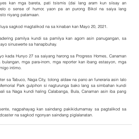
es kan mga bareta, pati tsismis (dai lang aram kun siisay an 
elo o sense of humor, yaon pa an purong Bikol na saiya lang 
sto niyang patamaan. 
luya sagkod magtalikod na sa kinaban kan Mayo 20, 2021.
adering pamilya kundi sa pamilya kan agom asin panugangan, sa 
gayo sinuswerte sa hanapbuhay. 
nyo kada Hunyo 27 sa saiyang harong sa Progress Homes, Canaman 
a bulangan, mga para-inom, mga reporter kan ibang estasyon, mga 
migo intimo.
er sa Tabuco, Naga City, tolong aldaw na pano an funeraria asin lalo 
Memorial Park gulpihon si nagturunga bako lang sa simbahan kundi 
ali sa Naga kundi haling Calabanga, Bula, Canaman asin iba pang 
ente, nagpahayag kan saindang pakikidumamay sa pagtalikod sa 
dcaster na sagkod ngonyan saindang piglalanatan.