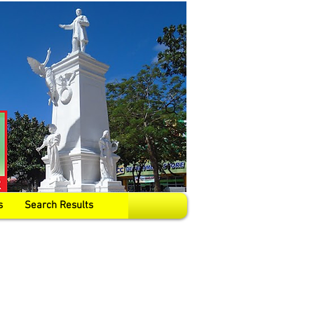
s
Search Results