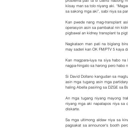
problema pati ta si David habong m
kiisay man sa tolo niyang aki. “Maga
sa sakong mga aki”, sabi niya sa pa
Kan pwede nang mag-transplant as
operasyon asin sa pambakal nin kidn
pigbawal an kidney transplant ta pi
Nagkataon man pati na biglang bin
may saderi kan OK FM/PTV 5 kaya da
Kan magpara-luya na siya habo na 
nagpa-hingalo sa harong pero habo 
Si David Dollano kangudan sa magt
asin mga tugang asin mga partidary
haling Abella pasiring sa DZGE sa B
An mga tugang niyang mayong trabah
niyang mga aki napatapos niya sa co
diskarte.
Sa mga ultimong aldaw niya sa kina
pagsakat sa announcer’s booth pe