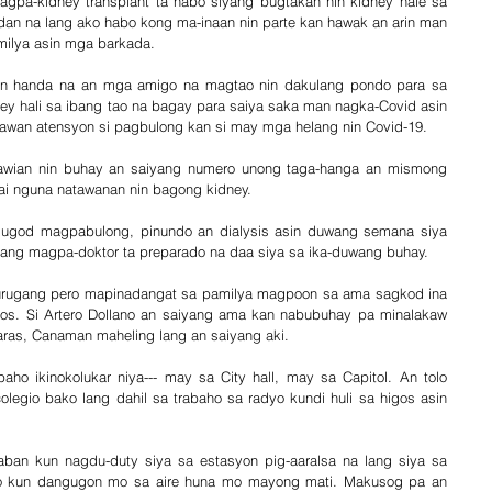
agpa-kidney transplant ta habo siyang bugtakan nin kidney hale sa 
dan na lang ako habo kong ma-inaan nin parte kan hawak an arin man 
milya asin mga barkada.
in handa na an mga amigo na magtao nin dakulang pondo para sa 
ey hali sa ibang tao na bagay para saiya saka man nagka-Covid asin 
gtawan atensyon si pagbulong kan si may mga helang nin Covid-19.
awian nin buhay an saiyang numero unong taga-hanga an mismong 
i nguna natawanan nin bagong kidney.
lugod magpabulong, pinundo an dialysis asin duwang semana siya 
nang magpa-doktor ta preparado na daa siya sa ika-duwang buhay.
urugang pero mapinadangat sa pamilya magpoon sa ama sagkod ina 
os. Si Artero Dollano an saiyang ama kan nabubuhay pa minalakaw 
aras, Canaman maheling lang an saiyang aki.
o ikinokolukar niya--- may sa City hall, may sa Capitol. An tolo 
legio bako lang dahil sa trabaho sa radyo kundi huli sa higos asin 
ban kun nagdu-duty siya sa estasyon pig-aaralsa na lang siya sa 
ro kun dangugon mo sa aire huna mo mayong mati. Makusog pa an 