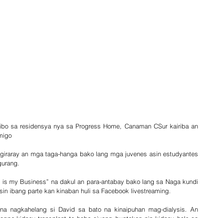
ibo sa residensya nya sa Progress Home, Canaman CSur kairiba an 
migo
giraray an mga taga-hanga bako lang mga juvenes asin estudyantes 
gurang.
 is my Business” na dakul an para-antabay bako lang sa Naga kundi 
sin ibang parte kan kinaban huli sa Facebook livestreaming.
 nagkahelang si David sa bato na kinaipuhan mag-dialysis. An 