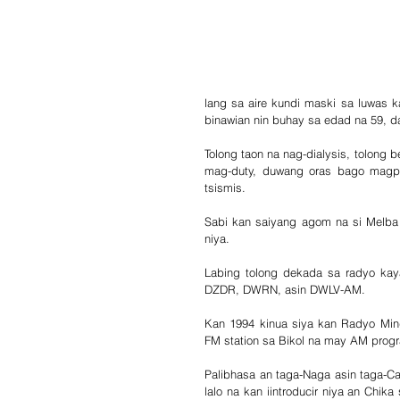
lang sa aire kundi maski sa luwas 
binawian nin buhay sa edad na 59, da
Tolong taon na nag-dialysis, tolong
mag-duty, duwang oras bago magpo
tsismis. 
Sabi kan saiyang agom na si Melba
niya.
Labing tolong dekada sa radyo kay
DZDR, DWRN, asin DWLV-AM.
Kan 1994 kinua siya kan Radyo Min
FM station sa Bikol na may AM prog
Palibhasa an taga-Naga asin taga-C
lalo na kan iintroducir niya an Chik