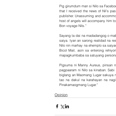
Pig girumdum man si Nilo sa Facebook
that I received the news of Nil’s p
publisher. Unassuming and accommodati
host of angels will accompany him to 
Bon voyage Nils.”
Sayang ta dai na madadangog o maba
saiya. Iyan an sarong realidad na re
Nilo nin marhay na ehemplo sa saiy
Bicol Mail, asin sa enterong rehiy
mapagkumbaba sa satuyang persona
Pigsuma ni Manny Aureus, pinsan ni
pagpaaram ni Nilo sa kinaban. Sabi 
biglang an Maomang Lugar sakuya n
tao na dakul na karahayan na nag
Pinakamaogmang Lugar.”
Opinion