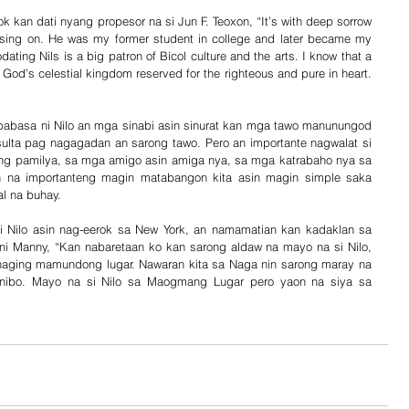
 kan dati nyang propesor na si Jun F. Teoxon, “It’s with deep sorrow 
assing on. He was my former student in college and later became my 
ng Nils is a big patron of Bicol culture and the arts. I know that a 
God’s celestial kingdom reserved for the righteous and pure in heart. 
basa ni Nilo an mga sinabi asin sinurat kan mga tawo manunungod 
sulta pag nagagadan an sarong tawo. Pero an importante nagwalat si 
ang pamilya, sa mga amigo asin amiga nya, sa mga katrabaho nya sa 
on na importanteng magin matabangon kita asin magin simple saka 
l na buhay.
 Nilo asin nag-eerok sa New York, an namamatian kan kadaklan sa 
ni Manny, “Kan nabaretaan ko kan sarong aldaw na mayo na si Nilo, 
aging mamundong lugar. Nawaran kita sa Naga nin sarong maray na 
inibo. Mayo na si Nilo sa Maogmang Lugar pero yaon na siya sa 