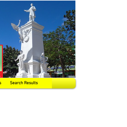
s
Search Results