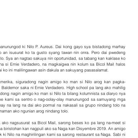
anunungod ki Nilo P. Aureus. Dai kong gayo sya bistadong marhay 
 an isusurat ko ta gusto syang tawan nin onra. Pero dai pwedeng 
o. Sya an nagtao sakuya nin oportunidad, sa tabang kan kaklase ko 
a si Ernie Verdadero, na magkaigwa nin kolum sa Bicol Mail halos 
 ko ini malilingawan asin dakula an sakuyang pasasalamat.
Amerika, siguradong nagin amigo ko man si Nilo arog kan pagka-
aldemor saka ni Ernie Verdadero. High school pa lang ako mahilig  
ong nagin amigo ko man si Nilo ta bilang kolumnista sa diaryo nya 
pe kami sa sentro o nag-oolay-olay manunungod sa samuyang mga 
ay na lang na dai ako pormal na nakasali sa grupo nindang tolo na 
 naman ako ngunian arog nindang tolo.
a ako nagsusurat sa Bicol Mail, sarong beses ko pa lang na-meet si 
a biristohan kan nagpuli ako sa Naga kan Disyembre 2019. An amigo 
 ki Nilo na maghirilingan kami sa sarong restaurant sa Naga. Sabi ni 