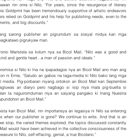
wan nin onra si Nilo, “For years, since the resurgence of literary 
is Goldprint has been tremendously supportive of artistic endeavors 
ers relied on Goldprint and his help for publishing needs, even to the 
yments, and big discounts.”
ilang sarong publisher an pigrumdum sa sosyal midya kan mga 
 pagkatawo pigrukyaw man.
ronio Maristela sa kolum nya sa Bicol Mail, “Nilo was a good and 
d and gentle heart...a man of passion and ideals.”
promisa si Nilo ki Ina na ipapadagos nya an Bicol Mail ano man ang 
on ni Ernie, “Saludo an gabos na taga-media ki Nilo bako lang mga 
al media. Pig-porbaran niyang ontokon an Bicol Mail kan Septembre 
gluwas an diaryo pero nagbago si isip niya mala pig-buelta si 
bulan ta naguiromduman niya an saiyang pangako ki Inang Nuestra 
upundohon an Bicol Mail.”
ista kan Bicol Mail, nin importansya an legasiya ni Nilo sa enterong 
s when our publisher is gone? We continue to write. And that is an 
we stop, the varied themes explored, the topics discussed constantly 
l Mail would have been achieved in the collective consciousness of the 
asure to Nilo, self-effacing, genial, a true Bicolano.”