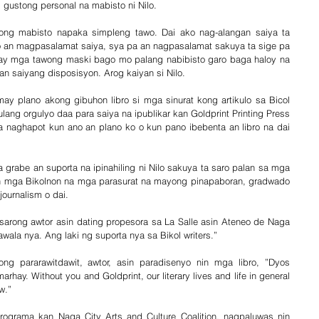
gustong personal na mabisto ni Nilo.
kong mabisto napaka simpleng tawo. Dai ako nag-alangan saiya ta 
an magpasalamat saiya, sya pa an nagpasalamat sakuya ta sige pa 
May mga tawong maski bago mo palang nabibisto garo baga haloy na 
 saiyang disposisyon. Arog kaiyan si Nilo. 
ay plano akong gibuhon libro si mga sinurat kong artikulo sa Bicol 
lang orgulyo daa para saiya na ipublikar kan Goldprint Printing Press 
a naghapot kun ano an plano ko o kun pano ibebenta an libro na dai 
grabe an suporta na ipinahiling ni Nilo sakuya ta saro palan sa mga 
n mga Bikolnon na mga parasurat na mayong pinapaboran, gradwado 
ournalism o dai.
sarong awtor asin dating propesora sa La Salle asin Ateneo de Naga 
wala nya. Ang laki ng suporta nya sa Bikol writers.” 
g pararawitdawit, awtor, asin paradisenyo nin mga libro, ”Dyos 
hay. Without you and Goldprint, our literary lives and life in general 
w.”
rograma kan Naga City Arts and Culture Coalition, nagpaluwas nin 