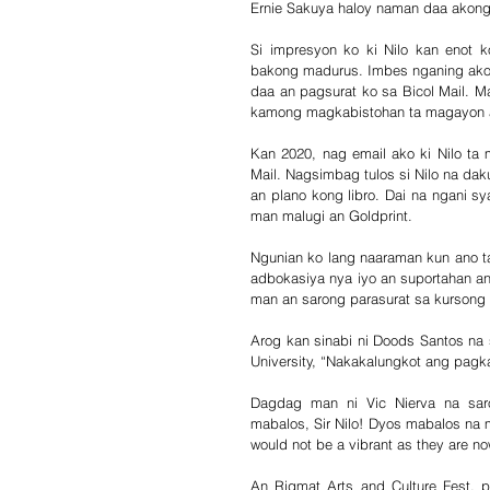
Ernie Sakuya haloy naman daa akong 
Si impresyon ko ki Nilo kan enot 
bakong madurus. Imbes nganing ako 
daa an pagsurat ko sa Bicol Mail. 
kamong magkabistohan ta magayon an
Kan 2020, nag email ako ki Nilo ta m
Mail. Nagsimbag tulos si Nilo na daku
an plano kong libro. Dai na ngani sy
man malugi an Goldprint.
Ngunian ko lang naaraman kun ano ta 
adbokasiya nya iyo an suportahan a
man an sarong parasurat sa kursong j
Arog kan sinabi ni Doods Santos na 
University, “Nakakalungkot ang pagka
Dagdag man ni Vic Nierva na saron
mabalos, Sir Nilo! Dyos mabalos na mar
would not be a vibrant as they are no
An Rigmat Arts and Culture Fest, p