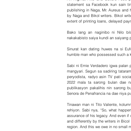
statement sa Facebook kun sain tina
publishing in Naga, Mr. Aureus and h
by Naga and Bikol writers. Bikol writ
extent of printing loans, delayed pa
Bako lang an naginibo ni Nilo b
nakakabisto saiya kundi an saiyang
Sinurat kan dating huwes na si Euf
humble man who possessed such a kin
Sabi ni Ernie Verdadero igwa palan 
mangyari. Segun sa sadiring tataram
peryodista, radyo asin TV pati soci
2022 mala ta sarong bulan dae na
publikasyon pakalihis nin sarong 
Senora de Penafrancia na dae niya p
Tinawan man ni Tito Valiente, kolumn
rehiyon. Sabi nya, “So, what happen
assurance of his legacy. And even if 
and differently by the writers in Bico
region. And this we owe in no small me