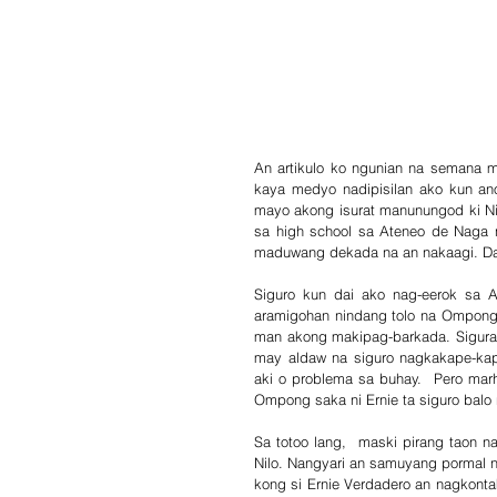
An artikulo ko ngunian na semana m
kaya medyo nadipisilan ako kun ano
mayo akong isurat manunungod ki Nil
sa high school sa Ateneo de Naga n
maduwang dekada na an nakaagi. Dai
Siguro kun dai ako nag-eerok sa 
aramigohan nindang tolo na Ompong B
man akong makipag-barkada. Sigurad
may aldaw na siguro nagkakape-ka
aki o problema sa buhay.  Pero marh
Ompong saka ni Ernie ta siguro balo
Sa totoo lang,  maski pirang taon n
Nilo. Nangyari an samuyang pormal n
kong si Ernie Verdadero an nagkontak