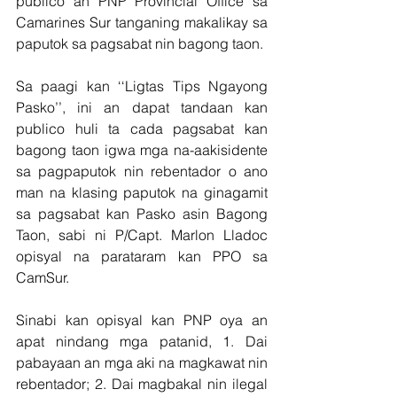
publico an PNP Provincial Office sa 
Camarines Sur tanganing makalikay sa 
paputok sa pagsabat nin bagong taon.
Sa paagi kan ‘‘Ligtas Tips Ngayong 
Pasko’’, ini an dapat tandaan kan 
publico huli ta cada pagsabat kan 
bagong taon igwa mga na-aakisidente 
sa pagpaputok nin rebentador o ano 
man na klasing paputok na ginagamit 
sa pagsabat kan Pasko asin Bagong 
Taon, sabi ni P/Capt. Marlon Lladoc 
opisyal na parataram kan PPO sa 
CamSur.
Sinabi kan opisyal kan PNP oya an 
apat nindang mga patanid, 1. Dai 
pabayaan an mga aki na magkawat nin 
rebentador; 2. Dai magbakal nin ilegal 