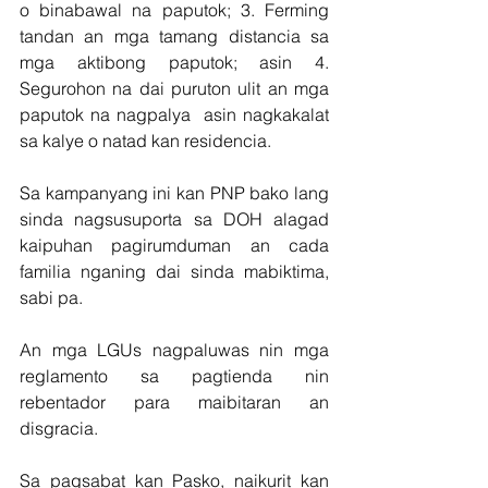
o binabawal na paputok; 3. Ferming 
tandan an mga tamang distancia sa 
mga aktibong paputok; asin 4. 
Segurohon na dai puruton ulit an mga 
paputok na nagpalya  asin nagkakalat 
sa kalye o natad kan residencia.
Sa kampanyang ini kan PNP bako lang 
sinda nagsusuporta sa DOH alagad 
kaipuhan pagirumduman an cada 
familia nganing dai sinda mabiktima, 
sabi pa.
An mga LGUs nagpaluwas nin mga 
reglamento sa pagtienda nin 
rebentador para maibitaran an 
disgracia.
Sa pagsabat kan Pasko, naikurit kan 